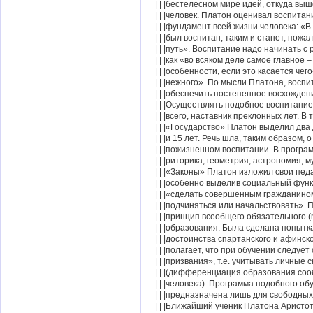
| | |бестелесном мире идей, откуда выш
| | |человек. Платон оценивал воспитан
| | |фундамент всей жизни человека: «В
| | |был воспитан, таким и станет, пожа
| | |путь». Воспитание надо начинать с 
| | |как «во всяком деле самое главное – 
| | |особенности, если это касается чего
| | |нежного». По мысли Платона, воспи
| | |обеспечить постепенное восхождени
| | |Осуществлять подобное воспитание
| | |всего, наставник преклонных лет. В 
| | |«Государство» Платон выделил два
| | |и 15 лет. Речь шла, таким образом, 
| | |пожизненном воспитании. В програм
| | |риторика, геометрия, астрономия, м
| | |«Законы» Платон изложил свои педа
| | |особенно выделив социальный функ
| | |«сделать совершенным гражданино
| | |подчиняться или начальствовать».
| | |принцип всеобщего обязательного (
| | |образования. Была сделана попытк
| | |достоинства спартанского и афинск
| | |полагает, что при обучении следует
| | |призвания», т.е. учитывать личные 
| | |(дифференциация образования соо
| | |человека). Программа подобного об
| | |предназначена лишь для свободных
| | |Ближайший ученик Платона Аристоте