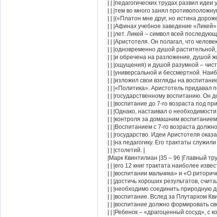
| | |педагогических трудах развил идеи 
| | |тем во много занял противоположну
| | |(«Платон мне друг, но истина дороже
| | |Афинах учебное заведение «Ликей»
| | |лет. Ликей – символ всей последую
| | |Аристотеля. Он полагал, что челове
| | |одновременно душой растительной,
| | |и обречена на разложение, душой жи
| | |ощущения) и душой разумной – чист
| | |универсальной и бессмертной. Наи
| | |изложил свои взгляды на воспитание
| | |«Политика». Аристотель придавал
| | |государственному воспитанию. Он 
| | |воспитание до 7-го возраста под пр
| | |Однако, настаивал о необходимости
| | |контроля за домашним воспитанием
| | |Воспитанием с 7-го возраста должн
| | |государство. Идеи Аристотеля оказ
| | |на педагогику. Его трактаты служили
| | |столетий. |
|Марк Квинтилиан |35 – 96 |Главный т
| | |его 12 книг трактата наиболее изв
| | |воспитании мальчика» и «О ритори
| | |достичь хороших результатов, счита
| | |необходимо соединить природную д
| | |воспитание. Вслед за Плутархом Кв
| | |воспитание должно формировать св
| | |Ребенок – «драгоценный сосуд», с к