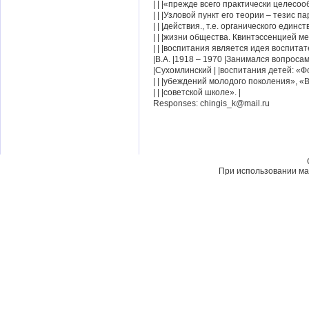
| | |«прежде всего практически целесоо
| | |Узловой пункт его теории – тезис п
| | |действия., т.е. органического единс
| | |жизни общества. Квинтэссенцией м
| | |воспитания является идея воспитат
|В.А. |1918 – 1970 |Занимался вопроса
|Сухомлинский | |воспитания детей: «
| | |убеждений молодого поколения», «
| | |советской школе». |
Responses: chingis_k@mail.ru
При использовании мат