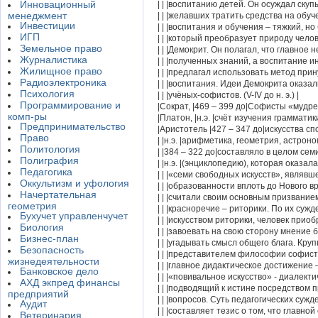
Инновационный
| | |воспитанию детей. Он осуждал скуп
менеджмент
| | |желавших тратить средства на обуч
Инвестиции
| | |воспитания и обучения – тяжкий, но
ИГП
| | |который преобразует природу челов
Земельное право
| | |Демокрит. Он полагал, что главное н
Журналистика
| | |полученных знаний, а воспитание и
Жилищное право
| | |предлагал использовать метод при
Радиоэлектроника
| | |воспитания. Идеи Демокрита оказал
Психология
| | |учёных-софистов. (V-IV до н. э.) |
Программирование и
|Сократ, |469 – 399 до|Софисты «мудр
комп-ры
|Платон, |н.э. |счёт изучения грамматик
Предпринимательство
|Аристотель |427 – 347 до|искусства с
Право
| |н.э. |арифметика, геометрия, астроно
Политология
| |384 – 322 до|составляло в целом се
Полиграфия
| |н.э. |(энциклопедию), которая оказа
Педагогика
| | |«семи свободных искусств», являвш
Оккультизм и уфология
| | |образованности вплоть до Нового 
Начертательная
| | |считали своим основным призвание
геометрия
| | |красноречие – риторики. По их суж
Бухучет управленчучет
| | |искусством риторики, человек прио
Биология
| | |завоевать на свою сторону мнение б
Бизнес-план
| | |угадывать смысл общего блага. Кру
Безопасность
| | |представителем философии софисто
жизнедеятельности
| | |главное дидактическое достижение 
Банковское дело
| | |«повивальное искусство» - диалекти
АХД экпред финансы
| | |подводящий к истине посредством
предприятий
| | |вопросов. Суть педагогических сужд
Аудит
| | |составляет тезис о том, что главно
Ветеринария