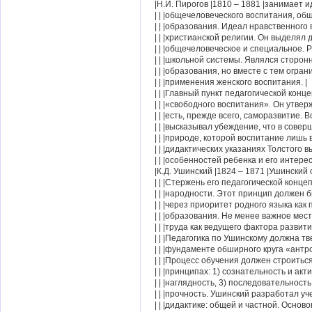
|Н.И. Пирогов |1810 – 1881 |занимает 
| | |общечеловеческого воспитания, об
| | |образования. Идеал нравственного 
| | |христианской религии. Он выделял 
| | |общечеловеческое и специальное. 
| | |школьной системы. Являлся сторонн
| | |образования, но вместе с тем огран
| | |применения женского воспитания. |
| | |Главный пункт педагогической конце
| | |«свободного воспитания». Он утвер
| | |есть, прежде всего, саморазвитие. В
| | |высказывал убеждение, что в совер
| | |природе, которой воспитание лишь в
| | |дидактических указаниях Толстого 
| | |особенностей ребенка и его интерес
|К.Д. Ушинский |1824 – 1871 |Ушинский 
| | |Стержень его педагогической конце
| | |народности. Этот принцип должен 
| | |через приоритет родного языка как
| | |образования. Не менее важное мест
| | |труда как ведущего фактора развити
| | |Педагогика по Ушинскому должна тв
| | |фундаменте обширного круга «антро
| | |Процесс обучения должен строитьс
| | |принципах: 1) сознательность и акти
| | |наглядность, 3) последовательность,
| | |прочность. Ушинский разработал уч
| | |дидактике: общей и частной. Основ