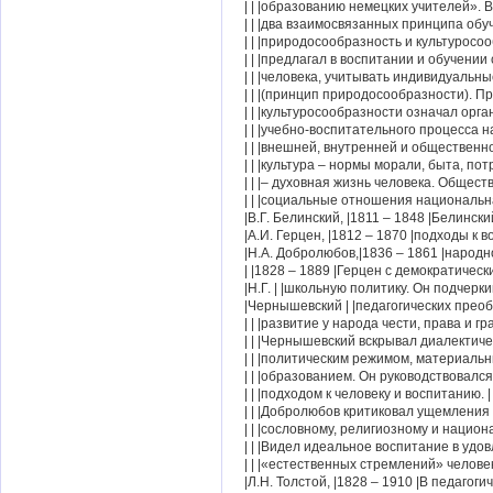
| | |образованию немецких учителей».
| | |два взаимосвязанных принципа обу
| | |природосообразность и культуросоо
| | |предлагал в воспитании и обучении
| | |человека, учитывать индивидуальн
| | |(принцип природосообразности). Пр
| | |культуросообразности означал орга
| | |учебно-воспитательного процесса 
| | |внешней, внутренней и общественн
| | |культура – нормы морали, быта, по
| | |– духовная жизнь человека. Обществ
| | |социальные отношения национальна
|В.Г. Белинский, |1811 – 1848 |Белинс
|А.И. Герцен, |1812 – 1870 |подходы к
|Н.А. Добролюбов,|1836 – 1861 |народно
| |1828 – 1889 |Герцен с демократичес
|Н.Г. | |школьную политику. Он подчерк
|Чернышевский | |педагогических преоб
| | |развитие у народа чести, права и гр
| | |Чернышевский вскрывал диалектиче
| | |политическим режимом, материальн
| | |образованием. Он руководствовалс
| | |подходом к человеку и воспитанию. |
| | |Добролюбов критиковал ущемления
| | |сословному, религиозному и национ
| | |Видел идеальное воспитание в удо
| | |«естественных стремлений» человек
|Л.Н. Толстой, |1828 – 1910 |В педагог