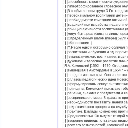
| | |способность к критическим суждени
| | |гипертрофированное словесное обу
| | |В своём главном труде Э.Роттердамс
| | |первоначальном воспитании детей» 
| | |необходимости сочетании античной 
| | |традиций при выработке педагогич
| | |принцип активности воспитанника 
| | |могут быть реализованы лишь чере
| | |Определенным шагом вперед были е
| | |образование. |
| | |Ф.Рабле едко и остроумно обличал 
| | |воспитания и обучения и одноврем
| | |гуманистического воспитания, в цент
| | |духовное и телесное развитие лично
|Я.А. Коменский |1592 – 1670 |Отец со
| | |вышедшая в Амстердаме в 1654 г. –
| | |– педагогических книг. Она являетс
| | |сплавом педагогических идей Нового
| | |сформулированы сенсуалистические
| | |принципы. Коменский призывает об
| | |ребенка, знакомя с предметами и я
| | |воспринимаего мира. В трактате пр
| | |необходимости поставить знания з
| | |педагогического процесса на службу
| | |практике. Взгляды Коменского прот
| | |Средневековья. Он видел в каждой
| | |творение природы, отстаивал право
| | |всех его возможностей. Коменский 