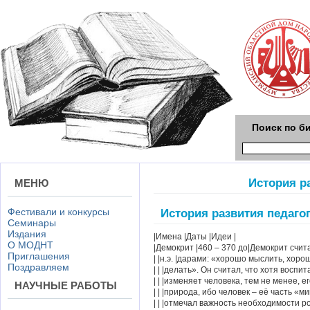
Поиск по б
История р
МЕНЮ
Фестивали и конкурсы
История развития педаго
Семинары
Издания
|Имена |Даты |Идеи |
О МОДНТ
|Демокрит |460 – 370 до|Демокрит счит
Приглашения
| |н.э. |дарами: «хорошо мыслить, хоро
Поздравляем
| | |делать». Он считал, что хотя воспи
| | |изменяет человека, тем не менее, е
НАУЧНЫЕ РАБОТЫ
| | |природа, ибо человек – её часть «м
| | |отмечал важность необходимости р