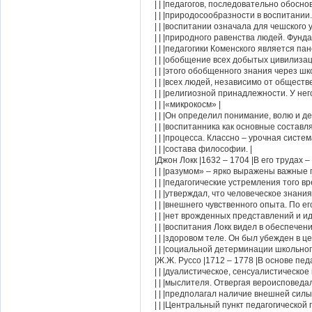
| | |педагогов, последовательно обосн
| | |природосообразности в воспитании
| | |воспитании означала для чешского 
| | |природного равенства людей. Фунд
| | |педагогики Коменского является панс
| | |обобщение всех добытых цивилиза
| | |этого обобщенного знания через ш
| | |всех людей, независимо от обществ
| | |религиозной принадлежности. У него
| | |«микрокосм» |
| | |Он определил понимание, волю и де
| | |воспитанника как основные составл
| | |процесса. Классно – урочная систе
| | |состава философии. |
|Джон Локк |1632 – 1704 |В его трудах
| | |разумом» – ярко выражены важные 
| | |педагогические устремления того вр
| | |утверждал, что человеческое знани
| | |внешнего чувственного опыта. По ег
| | |нет врожденных представлений и ид
| | |воспитания Локк видел в обеспечени
| | |здоровом теле. Он был убежден в ц
| | |социальной детерминации школьног
|Ж.Ж. Руссо |1712 – 1778 |В основе пед
| | |дуалистическое, сенсуалистическое
| | |мыслителя. Отвергая вероисповед
| | |предполагал наличие внешней силы 
| | |Центральный пункт педагогической 