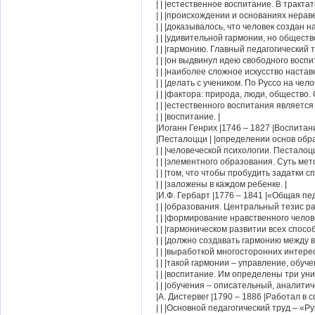
| | |естественное воспитание. В тракта
| | |происхождении и основаниях нерав
| | |доказывалось, что человек создан н
| | |удивительной гармонии, но обществ
| | |гармонию. Главный педагогический 
| | |он выдвинул идею свободного воспи
| | |наиболее сложное искусство настав
| | |делать с учеником. По Руссо на чел
| | |фактора: природа, люди, общество.
| | |естественного воспитания является
| | |воспитание. |
|Иоганн Генрих |1746 – 1827 |Воспитан
|Песталоцци | |определении основ обр
| | |человеческой психологии. Пестало
| | |элементного образования. Суть мет
| | |том, что чтобы пробудить задатки с
| | |заложены в каждом ребенке. |
|И.Ф. Гербарт |1776 – 1841 |«Общая пе
| | |образования. Центральный тезис р
| | |формирование нравственного челове
| | |гармоническом развитии всех спосо
| | |должно создавать гармонию между 
| | |выработкой многосторонних интере
| | |такой гармонии – управление, обуч
| | |воспитание. Им определены три ун
| | |обучения – описательный, аналитич
|А. Дистервег |1790 – 1886 |Работал в
| | |Основной педагогический труд – «Ру