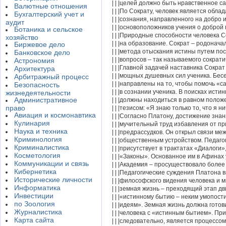
| | |целей должно быть нравственное с
Валютные отношения
| | |По Сократу, человек является обла
Бухгалтерский учет и
| | |сознания, направленного на добро и
аудит
| | |основоположников учения о доброй 
Ботаника и сельское
| | |Природные способности человека С
хозяйство
| | |на образование. Сократ – родонача
Биржевое дело
| | |метода отыскания истины путем по
Банковское дело
| | |вопросов – так называемого сократи
Астрономия
| | |Главной задачей наставника Сокра
Архитектура
| | |мощных душевных сил ученика. Бес
Арбитражный процесс
| | |направлены на то, чтобы помочь «
Безопасность
| | |в сознании ученика. В поисках исти
жизнедеятельности
Административное
| | |должны находиться в равном положе
право
| | |тезисом: «Я знаю только то, что я ни
Авиация и космонавтика
| | |Согласно Платону, достижение знани
Кулинария
| | |мучительный труд избавления от пр
Наука и техника
| | |предрассудков. Он открыл связи ме
Криминология
| | |общественным устройством. Педаго
Криминалистика
| | |присутствует в трактатах «Диалоги»
Косметология
| | |«Законы». Основанное им в Афинах
Коммуникации и связь
| | |Академия – просуществовало более 
Кибернетика
| | |Педагогические суждения Платона в
Исторические личности
| | |философского видения человека и м
Информатика
| | |земная жизнь – преходящий этап дв
Инвестиции
| | |«истинному бытию – неким умопос
по Зоология
| | |идеям». Земная жизнь должна готов
Журналистика
| | |человека с «истинным бытием». Пр
Карта сайта
| | |следовательно, является процессо