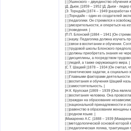
| | |Ушинского – двуединство обучения и
|Д. Дьюи, |1859 – 1952 |Д. Дьюи - лиде
|Э. Торндайк |1874 – 1949 |разработан
| | |Торндайк – один из создателей экс
| | |педагогики. Он стремился к освобо
| | |умозрительности, и опереться на из
| | |поведения. |
|П.П. Блонский |1884 – 1941 |Он стрем
| | |науку. Педагогика должна изучать 
| | |связи в воспитании и обучении. Сог
| | |трудовой школы Блонского предпол
| | |должны приобретать знания не чер
| | |дисциплины, а посредством трудов
| | |людей, а также окружающего мира. |
|С.Т. Шацкий |1878 – 1934 |Он считал, 
| | |генетические задатки, а социально-
| | |Главными факторами деятельности 
| | |воспитания и обучения Шацкий назы
| | |самостоятельность. |
|Н.К. Крупская |1869 – 1939 |Она явля
| | |воспитания человека. Она провозгл
| | |граждан на образование независимо
| | |национальной принадлежности и со
| | |равенство в образовании женщины 
| | |родном языке. |
|Макаренко А.С. |1888 – 1939 |Макарен
| | |методологической основой которой 
| | |педагогическая логика, трактующая п