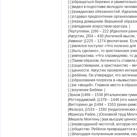
| | |обращаться бережно и уважительно
| | |видел в подготовке молодого челове
| | |гражданских обязанностей. Идеало
| | |отдавал предпочтение организова
| | |перед домашним. Вершиной образо
| | |овладение искусством оратора. |
|Тертуллиан, |160 – 222 |Идеологи ран
|Августин, |354 – 430 |Античной мысли,
|Аквинат |1225 – 1274 |воспитание. Ес
| | |являлся постулат «Что полезно для
| | |быть сделано», то христианское уч
| | |императива: «Что справедливо, то 
| | |Таким образом, Античность ставила 
| | |существование, а христианство – 
| | |ценности. Августин проявлял интере
| | |ребёнка. Он утверждал, что антична
| | |образования погрязла в «вымыслах»
| | |не «вещей». Главное место в обра
| | |изучение Библии. |
|Эразм |1466 – 1536 |Итальянские гума
|Роттердамский, |1378 – 1446 |что наи
|Витторино де |1494 – 1553 |греко-римс
|Фельтрэ, |1533 – 1592 |педагогически
|Франсуа Рабле, | |Основной труд Мон
|Мишель Монтень | |как высшую ценнос
| | |первозданной чистотой, которую п
| | |общество. Ребёнок превращается в 
| | |благодаря полученным знаниям, ско