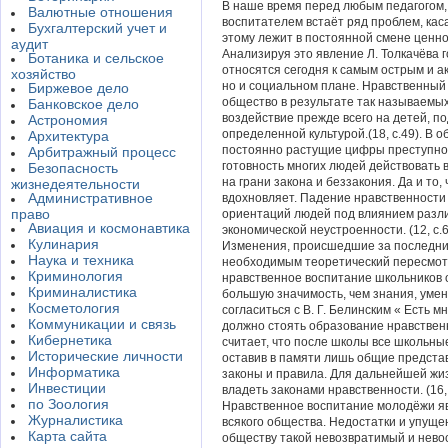
В наше время перед любым педагогом,
Валютные отношения
воспитателем встаёт ряд проблем, ка
Бухгалтерский учет и
этому лежит в постоянной смене ценн
аудит
Анализируя это явление Л. Толкачёва 
Ботаника и сельское
относятся сегодня к самым острым и ак
хозяйство
но и социальном плане. Нравственный
Биржевое дело
общество в результате так называемы
Банковское дело
воздействие прежде всего на детей, п
Астрономия
определенной культурой.(18, с.49). В 
Архитектура
постоянно растущие цифры преступнос
Арбитражный процесс
готовность многих людей действовать 
Безопасность
на грани закона и беззакония. Да и то,
жизнедеятельности
Административное
вдохновляет. Падение нравственности 
право
ориентаций людей под влиянием различ
Авиация и космонавтика
экономической неустроенности. (12, с.6
Кулинария
Изменения, происшедшие за последние
Наука и техника
необходимым теоретический пересмот
Криминология
нравственное воспитание школьников 
Криминалистика
большую значимость, чем знания, умен
Косметология
согласиться с В. Г. Белинским « Есть м
Коммуникации и связь
должно стоять образование нравственно
Кибернетика
считает, что после школы все школьные
Исторические личности
оставив в памяти лишь общие представ
Информатика
законы и правила. Для дальнейшей жи
Инвестиции
владеть законами нравственности. (16, 
по Зоология
Нравственное воспитание молодёжи я
Журналистика
всякого общества. Недостатки и упуще
Карта сайта
обществу такой невозвратимый и нево