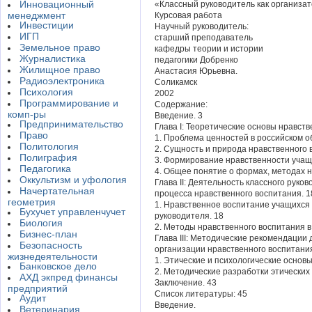
Инновационный
«Классный руководитель как организат
менеджмент
Курсовая работа
Инвестиции
Научный руководитель:
ИГП
старший преподаватель
Земельное право
кафедры теории и истории
Журналистика
педагогики Добренко
Жилищное право
Анастасия Юрьевна.
Радиоэлектроника
Соликамск
Психология
2002
Программирование и
Содержание:
комп-ры
Введение. 3
Предпринимательство
Глава I: Теоретические основы нравств
Право
1. Проблема ценностей в российском о
Политология
2. Сущность и природа нравственного 
Полиграфия
3. Формирование нравственности учащ
Педагогика
4. Общее понятие о формах, методах н
Оккультизм и уфология
Глава II: Деятельность классного руко
Начертательная
процесса нравственного воспитания. 1
геометрия
1. Нравственное воспитание учащихся 
Бухучет управленчучет
руководителя. 18
Биология
2. Методы нравственного воспитания в
Бизнес-план
Глава III: Методические рекомендации 
Безопасность
организации нравственного воспитания
жизнедеятельности
1. Этические и психологические основ
Банковское дело
2. Методические разработки этических
АХД экпред финансы
Заключение. 43
предприятий
Список литературы: 45
Аудит
Введение.
Ветеринария