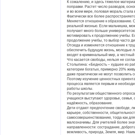
К сожалению, и здесь тяжелое матери
поправки. Растет число разводов, осн
и во всем мире, половая мораль стала 
Фактически все более распространяетс
Меняется отношение к образованию. 
реальной жизнью. Если мальчишка, м
получает много больше университетско
мотивировать к продолжению учебы. Ес
продолжение учебы, то выбор часто д
Отсюда и изменяется отношение к труд
обеспечить будущую жизнь, молодые л
входят в криминальный мир, а честный
Что касается свободы, нельзя не согла
Столыпина: «Бедность – худшее из раб
категории богатых, примерно 20% живу
даже практически не могут позволить се
Поэтому изучение ценностных ориента
процесса является первым и необход
работы школы.
По результатам общественного опроса
учащихся выступают здоровье, семья, 
надёжность, образование.
Дети отдают предпочтение свободе, л
карьере, собственности, общительност
самосовершенствованию, тогда как для
малозначимы. Для учителей более зна
направленности: сострадание, доброт
вежливость, природа, Земля, мир. На