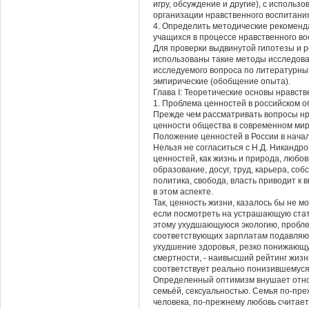
игру, обсуждение и другие), с исполь
организации нравственного воспитани
4. Определить методические рекоменд
учащихся в процессе нравственного во
Для проверки выдвинутой гипотезы и 
использованы такие методы исследова
исследуемого вопроса по литературным
эмпирические (обобщение опыта).
Глава I: Теоретические основы нравств
1. Проблема ценностей в российском о
Прежде чем рассматривать вопросы нр
ценности общества в современном мир
Положение ценностей в России в начал
Нельзя не согласиться с Н.Д. Никандро
ценностей, как жизнь и природа, любовь
образование, досуг, труд, карьера, соб
политика, свобода, власть приводит к
в этом аспекте.
Так, ценность жизни, казалось бы не 
если посмотреть на устрашающую стати
этому ухудшающуюся экологию, пробле
соответствующих зарплатам подавляю
ухудшение здоровья, резко понижающу
смертности, - наивысший рейтинг жизн
соответствует реально понизившемуся
Определенный оптимизм внушает отнош
семьёй, сексуальностью. Семья по-пр
человека, по-прежнему любовь считает