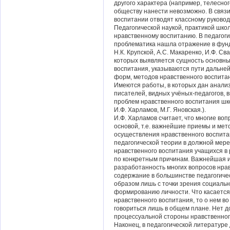
другого характера (например, телесног
обществу нанести невозможно. В связи
воспитании отводят классному руково
Педагогической наукой, практикой шк
нравственному воспитанию. В педагог
проблематика нашла отражение в фунд
Н.К. Крупской, А.С. Макаренко, И.Ф. Сва
которых выявляется сущность основны
воспитания, указываются пути дальне
форм, методов нравственного воспита
Имеются работы, в которых дан анализ
писателей, видных учёных-педагогов, 
проблем нравственного воспитания шко
И.Ф. Харламов, М.Г. Яновская.).
И.Ф. Харламов считает, что многие во
основой, т.е. важнейшие приемы и ме
осуществления нравственного воспита
педагогической теории в должной мере
нравственного воспитания учащихся в 
по конкретным причинам. Важнейшая и
разработанность многих вопросов нрав
содержание в большинстве педагогиче
образом лишь с точки зрения социальн
формированию личности. Что касается
нравственного воспитания, то о нем в
говориться лишь в общем плане. Нет д
процессуальной стороны нравственного
Наконец, в педагогической литературе