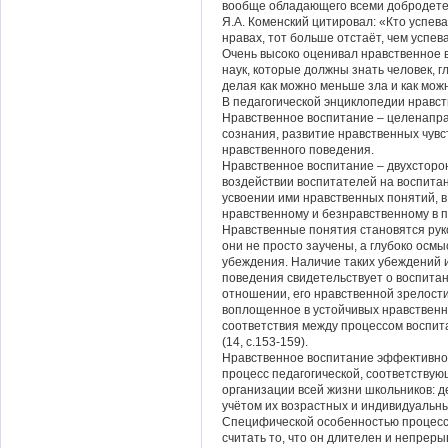
вообще обладающего всеми добродетеля
Я.А. Коменский цитировал: «Кто успева
нравах, тот больше отстаёт, чем успев
Очень высоко оценивал нравственное в
наук, которые должны знать человек, гл
делая как можно меньше зла и как можн
В педагогической энциклопедии нравс
Нравственное воспитание – целенапр
сознания, развитие нравственных чувс
нравственного поведения.
Нравственное воспитание – двухсторон
воздействии воспитателей на воспитанн
усвоении ими нравственных понятий, 
нравственному и безнравственному в п
Нравственные понятия становятся руко
они не просто заучены, а глубоко ос
убеждения. Наличие таких убеждений 
поведения свидетельствует о воспитан
отношении, его нравственной зрелости
воплощенное в устойчивых нравственн
соответствия между процессом воспит
(14, с.153-159).
Нравственное воспитание эффективно 
процесс педагогической, соответству
организации всей жизни школьников: 
учётом их возрастных и индивидуальных
Специфической особенностью процесс
считать то, что он длителен и непреры