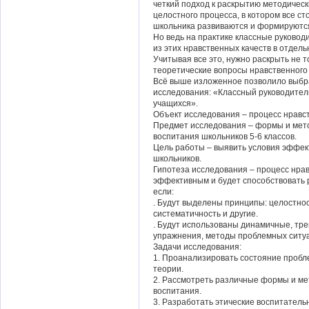
четкий подход к раскрытию методическ
целостного процесса, в котором все с
школьника развиваются и формируются
Но ведь на практике классные руково
из этих нравственных качеств в отдельно
Учитывая все это, нужно раскрыть не т
теоретические вопросы нравственного
Всё выше изложенное позволило выбр
исследования: «Классный руководитель
учащихся».
Объект исследования – процесс нравс
Предмет исследования – формы и мет
воспитания школьников 5-6 классов.
Цель работы – выявить условия эффе
школьников.
Гипотеза исследования – процесс нра
эффективным и будет способствовать 
если:
. Будут выделены принципы: целостнос
систематичность и другие.
. Будут использованы динамичные, тр
упражнения, методы проблемных ситуац
Задачи исследования:
1. Проанализировать состояние пробл
теории.
2. Рассмотреть различные формы и ме
воспитания.
3. Разработать этические воспитательн