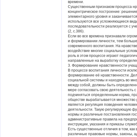
времени.
Существенным признаком процесса нра
концентрическое построение: решение
элементарного уровня и заканчиваетс
используются все усложняющиеся виды
последовательности реализуется с уч
(2, с.386).
Если во все времена признавали огром
и формировании личности, тем больше
современного воспитания. На нравст
воздействие многие социальные услов
роль в этом процессе играют педагоги
направленные на выработку определе
3. Формирование нравственности учащ
В процессе воспитания личности искл
формирование её нравственности. Дело
социальной системы и находясь во мн
между собой, должны быть определенн
мере согласовать свою деятельность с
подчиняться определенным норма, пра
обществе вырабатывается множество 
является регуляция поведения человек
деятельности. Такую регулирующую фу
нормы и различные постановления гос
административные правила на предпри
инструкции, указания и приказы служеб
Есть существенные отличия в том, как
различные правовые нормы, законы, а