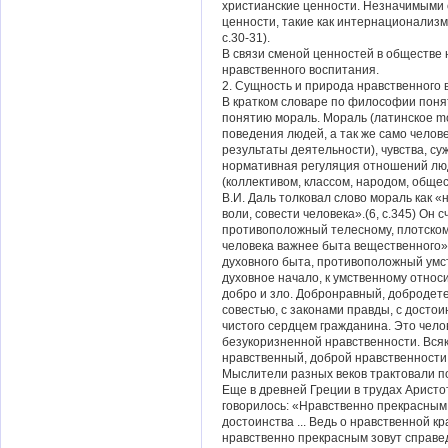
христианские ценности. Незначимыми 
ценности, такие как интернационализм,
с.30-31).
В связи сменой ценностей в обществе
нравственного воспитания.
2. Сущность и природа нравственного 
В кратком словаре по философии поня
понятию мораль. Мораль (латинское mo
поведения людей, а так же само челов
результаты деятельности), чувства, с
нормативная регуляция отношений лю
(коллективом, классом, народом, общест
В.И. Даль толковал слово мораль как «
воли, совести человека».(6, с.345) Он
противоположный телесному, плотском
человека важнее быта вещественного»
духовного быта, противоположный умс
духовное начало, к умственному относи
добро и зло. Добронравный, добродете
совестью, с законами правды, с достои
чистого сердцем гражданина. Это чело
безукоризненной нравственности. Вся
нравственный, доброй нравственности, д
Мыслители разных веков трактовали п
Еще в древней Греции в трудах Аристо
говорилось: «Нравственно прекрасным
достоинства ... Ведь о нравственной к
нравственно прекрасным зовут справед