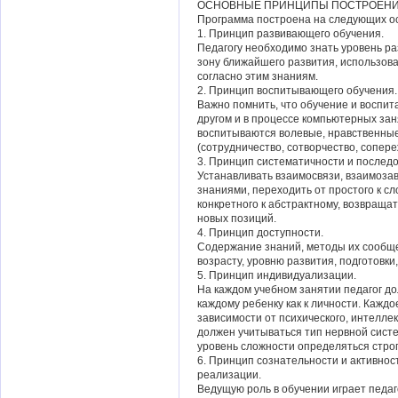
ОСНОВНЫЕ ПРИНЦИПЫ ПОСТРОЕНИ
Программа построена на следующих о
1. Принцип развивающего обучения.
Педагогу необходимо знать уровень ра
зону ближайшего развития, использов
согласно этим знаниям.
2. Принцип воспитывающего обучения.
Важно помнить, что обучение и воспит
другом и в процессе компьютерных зан
воспитываются волевые, нравственны
(сотрудничество, сотворчество, сопере
3. Принцип систематичности и послед
Устанавливать взаимосвязи, взаимоз
знаниями, переходить от простого к сло
конкретного к абстрактному, возвраща
новых позиций.
4. Принцип доступности.
Содержание знаний, методы их сообщ
возрасту, уровню развития, подготовки
5. Принцип индивидуализации.
На каждом учебном занятии педагог до
каждому ребенку как к личности. Каждо
зависимости от психического, интелле
должен учитываться тип нервной систе
уровень сложности определяться строг
6. Принцип сознательности и активност
реализации.
Ведущую роль в обучении играет педаг