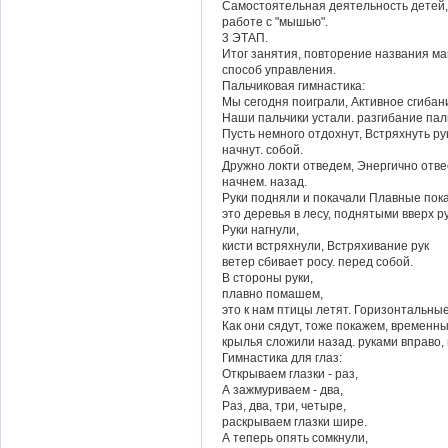
Самостоятельная деятельность детей,
работе с "мышью".
3 ЭТАП.
Итог занятия, повторение названия ма
способ управления.
Пальчиковая гимнастика:
Мы сегодня поиграли, Активное сгибан
Наши пальчики устали. разгибание пал
Пусть немного отдохнут, Встряхнуть ру
начнут. собой.
Дружно локти отведем, Энергично отве
начнем. назад.
Руки подняли и покачали Плавные пок
это деревья в лесу, поднятыми вверх р
Руки нагнули,
кисти встряхнули, Встряхивание рук
ветер сбивает росу. перед собой.
В стороны руки,
плавно помашем,
это к нам птицы летят. Горизонтальны
Как они сядут, тоже покажем, временн
крылья сложили назад. руками вправо, 
Гимнастика для глаз:
Открываем глазки - раз,
А зажмуриваем - два,
Раз, два, три, четыре,
раскрываем глазки шире.
А теперь опять сомкнули,