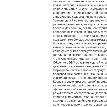
они не могут осознанно стараться зап
только материал является ярким и зн
на него внимание. И здесь компьютер 
информацию в привлекательной для ре
запоминание содержания, но и делает
Занятия детей на компьютере имеют б
развития интеллекта, но и для развити
простых до сложных, детям необходим
определенные клавиши, что развивает 
Ученые отмечают, что чем больше мы 
пальцами, тем больше участков мозга вк
большое представительство в коре гол
внимательнее мы всматриваемся в то,
нашему мозгу. Вот почему так важно 
координации совместной деятельности
что с успехом достигается на занятиях
Общение с ЭВМ вызывает у детей живой
деятельность, а затем и как учебная. 
формирования таких важных структур, 
произвольные память и внимание, и и
психологическую готовность ребенка к
Компьютерные игры учат детей преодо
выполнение действий, оценивать резу
эффективным обучение целеполаганию
результатов самостоятельной деятельн
неигровых моментов. Ребенок входит в 
подчиняя им свои действия, стремиться
практически во всех играх есть свои г