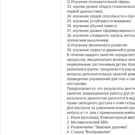
2) Изучение познавательной сферы:
33. оценка уровня общего психическог
первой диагностики);
34. изучение общей способности к обу
35. изучение устойчивости внимания;
36. изучение объема памяти;
37. изучение уровня сформированност
38. изучение словарного запаса, интелл
логическим мышлением.
3) Изучение физического развития:
39. изучение скорости движений и уров
В течении каждого занятия определяет
процессов, эмоционально-волевых кач
неуверенным, застенчивым детям. Кор
ребенком в группе, предлагается ряд 
вопросы дополнительных занятий дома
проведению упражнений для глаз и па
обстановке.
Предполагается, что результаты деяте
занятия, коррекционная работа для ус
результаты диагностик заносятся в ин
право свободного доступа к этим тетра
Для контроля за усвоением знаний про
ребусы и т.п. (как с применением компь
1. Реши кроссворд "Компьютерный мир"
2. Математический КВН.
3. Развлечение "Звуковая дорожка".
4. Страна "Воображалия".