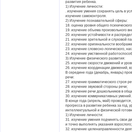
развития ребенка.
1) Изучение личности:
. изучение умения сохранять цель в ус
изучение самоконтроля.
2) Изучение познавательной сферы:
18. оценка уровня общего психического
19. изучение объема произвольного в
20. изучение устойчивости и распреде
21. изучение зрительной и слуховой па
22. изучение оригинальности воображе
23. изучение словесно-логического, н
24. изучение умственной работоспособ
3) Изучение физического развития:
25. изучение скорости движений и уро
26. изучение координации движений, вз
В середине года (декабрь, январь) про
речи:
27. изучение грамматического строя ре
28. изучение звуковой стороны речи;
29. изучение речи дошкольников в общ
30. изучение коммуникативных умений.
В конце года (апрель, май) проводитс
прогресса в развитии ребенка за год, 
интеллектуальной и физической готовн
1) Изучение личности:
31. изучение умения подчинять свои д
и точно выполнять указания взрослого;
32. изучение целенаправленности дея