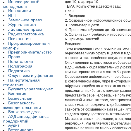
Инновационный
дом 10, квартира 10.
менеджмент
ТЕМА: Компьютер в детском саду.
Инвестиции
План
ИГП
1. Введение.
Земельное право
2. Современное информационное обще
Журналистика
3. Компьютер и дети.
Жилищное право
4. Программа обучения детей в компью
Радиоэлектроника
5. Организация учебного и игрового пр
Психология
6. Примеры занятий.
Программирование и
Введение.
комп-ры
Тема внедрения технических и автома
Предпринимательство
образовательную сферу в целом и в д
Право
частности стал особенно актуален в н
Политология
О применении компьютеров в образова
Полиграфия
в дошкольных образовательных учреж
Педагогика
компьютерного класса я хотел бы расск
Оккультизм и уфология
Современное информационное общест
Начертательная
В современном мире, мире в котором 
геометрия
обрушивающийся на человека на стольк
Бухучет управленчучет
приходится прибегать с помощи разно
Биология
представить себе человека, не пользу
Бизнес-план
машинкой и компьютером, электрически
Безопасность
список можно продолжать до бесконечн
жизнедеятельности
зависеть от созданных нами вещей, что
Банковское дело
то долго просуществовать в этом мире 
АХД экпред финансы
Мы живем в век информации, в век, ко
предприятий
революция. Мы являемся свидетелями 
Аудит
прочные позиции во многих областях 
Ветеринария