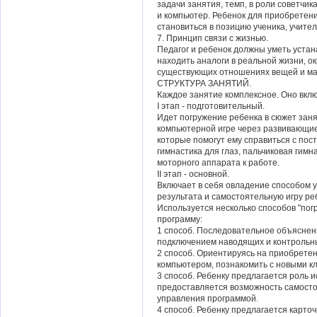
задачи занятия, темп, в роли советчик
и компьютер. Ребенок для приобретен
становиться в позицию ученика, учител
7. Принцип связи с жизнью.
Педагог и ребенок должны уметь устан
находить аналоги в реальной жизни, о
существующих отношениях вещей и ма
СТРУКТУРА ЗАНЯТИЙ.
Каждое занятие комплексное. Оно включ
I этап - подготовительный.
Идет погружение ребенка в сюжет заня
компьютерной игре через развивающие 
которые помогут ему справиться с пос
гимнастика для глаз, пальчиковая гимн
моторного аппарата к работе.
II этап - основной.
Включает в себя овладение способом 
результата и самостоятельную игру ре
Используется несколько способов "пог
программу:
1 способ. Последовательное объяснен
подключением наводящих и контрольны
2 способ. Ориентируясь на приобрете
компьютером, познакомить с новыми к
3 способ. Ребенку предлагается роль 
предоставляется возможность самосто
управления программой.
4 способ. Ребенку предлагается карточ