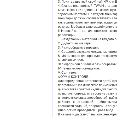
3. Принтер цветной струйный HP или 
4. Сканер планшетный, TWAIN стандар
Компьютеры объединены в локальную 
звуковыми картами. На каждом монито
мониторы должны соответствовать ст
кактусами, имеет вентилятор, аквариу
режима. Мебель в зале модифицируется
II. Игровой зал - зал для предкомпью
релаксации.
1. Раздаточный материал на каждого р
2. Дидактические игры.
3. Разнообразные игрушки.
4. Средообразующие модульные пред
5. Магнитофон для проведения физкул
6. Мягкая мебель.
Зал оформлен обилием разнообразных
IV. Техническое помещение.
V. Сан. узел.
ФОРМЫ КОНТРОЛЯ.
Для определения готовности детей к р
программы "Практического применения
диагностика с учетом индивидуально т
позволяет определить уровень развити
интеллектуальных способностей, найт
ребенку в ходе занятий, подбирать ин
сложности заданий, опираясь на зону 
Диагностика проводится 3 раза в год.
В начале года (август, начало сентяб