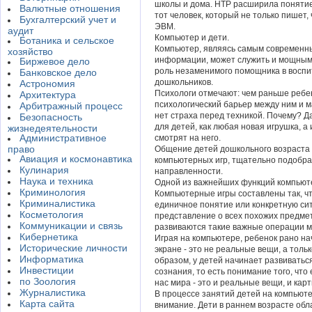
школы и дома. НТР расширила понятие
Валютные отношения
тот человек, который не только пишет, 
Бухгалтерский учет и
ЭВМ.
аудит
Компьютер и дети.
Ботаника и сельское
Компьютер, являясь самым современн
хозяйство
информации, может служить и мощным 
Биржевое дело
роль незаменимого помощника в воспи
Банковское дело
дошкольников.
Астрономия
Психологи отмечают: чем раньше ребе
Архитектура
психологический барьер между ним и м
Арбитражный процесс
нет страха перед техникой. Почему? Д
Безопасность
для детей, как любая новая игрушка, а
жизнедеятельности
Административное
смотрят на него.
право
Общение детей дошкольного возраста 
Авиация и космонавтика
компьютерных игр, тщательно подобра
Кулинария
направленности.
Наука и техника
Одной из важнейших функций компьют
Криминология
Компьютерные игры составлены так, чт
Криминалистика
единичное понятие или конкретную си
Косметология
представление о всех похожих предмет
Коммуникации и связь
развиваются такие важные операции 
Кибернетика
Играя на компьютере, ребенок рано на
Исторические личности
экране - это не реальные вещи, а толь
Информатика
образом, у детей начинает развиватьс
Инвестиции
сознания, то есть понимание того, что
по Зоология
нас мира - это и реальные вещи, и карти
Журналистика
В процессе занятий детей на компьют
Карта сайта
внимание. Дети в раннем возрасте об