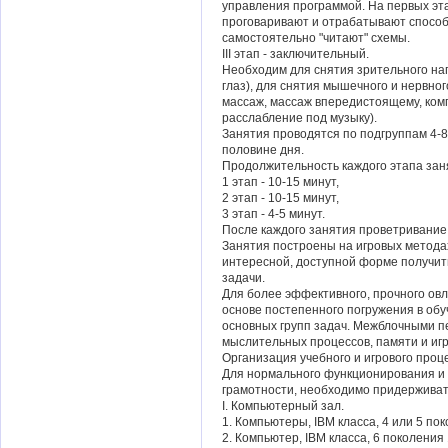
управления программой. На первых эта
проговаривают и отрабатывают способ
самостоятельно "читают" схемы.
III этап - заключительный.
Необходим для снятия зрительного на
глаз), для снятия мышечного и нервно
массаж, массаж впередистоящему, ком
расслабление под музыку).
Занятия проводятся по подгруппам 4-8
половине дня.
Продолжительность каждого этапа зан
1 этап - 10-15 минут,
2 этап - 10-15 минут,
3 этап - 4-5 минут.
После каждого занятия проветривани
Занятия построены на игровых метода
интересной, доступной форме получит
задачи.
Для более эффективного, прочного ов
основе постепенного погружения в о
основных групп задач. Межблочными п
мыслительных процессов, памяти и иг
Организация учебного и игрового проц
Для нормального функционирования и
грамотности, необходимо придержива
I. Компьютерный зал.
1. Компьютеры, IBM класса, 4 или 5 пок
2. Компьютер, IBM класса, 6 поколения 