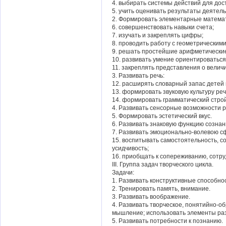
4. выбирать системы действий для дос
5. учить оценивать результаты деятель
2. Формировать элементарные матема
6. совершенствовать навыки счета;
7. изучать и закреплять цифры;
8. проводить работу с геометрическим
9. решать простейшие арифметические
10. развивать умение ориентироваться
11. закреплять представления о велич
3. Развивать речь:
12. расширять словарный запас детей
13. формировать звуковую культуру реч
14. формировать грамматический строй
4. Развивать сенсорные возможности р
5. Формировать эстетический вкус.
6. Развивать знаковую функцию сознан
7. Развивать эмоционально-волевою с
15. воспитывать самостоятельность, с
усидчивость;
16. приобщать к сопереживанию, сотруд
III. Группа задач творческого цикла.
Задачи:
1. Развивать конструктивные способно
2. Тренировать память, внимание.
3. Развивать воображение.
4. Развивать творческое, понятийно-об
мышление; использовать элементы ра
5. Развивать потребности к познанию.