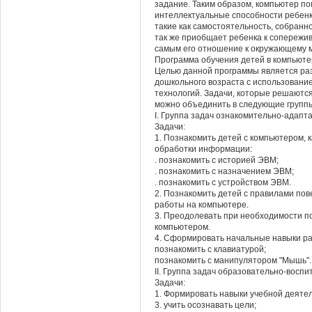
задание. Таким образом, компьютер по
интеллектуальные способности ребенка
такие как самостоятельность, собранно
так же приобщает ребенка к сопережи
самым его отношение к окружающему м
Программа обучения детей в компьюте
Целью данной программы является ра
дошкольного возраста с использован
технологий. Задачи, которые решаютс
можно объединить в следующие групп
I. Группа задач ознакомительно-адапт
Задачи:
1. Познакомить детей с компьютером,
обработки информации:
. познакомить с историей ЭВМ;
. познакомить с назначением ЭВМ;
. познакомить с устройством ЭВМ.
2. Познакомить детей с правилами по
работы на компьютере.
3. Преодолевать при необходимости п
компьютером.
4. Сформировать начальные навыки ра
познакомить с клавиатурой;
познакомить с манипулятором "Мышь".
II. Группа задач образовательно-воспи
Задачи:
1. Формировать навыки учебной деяте
3. учить осознавать цели;