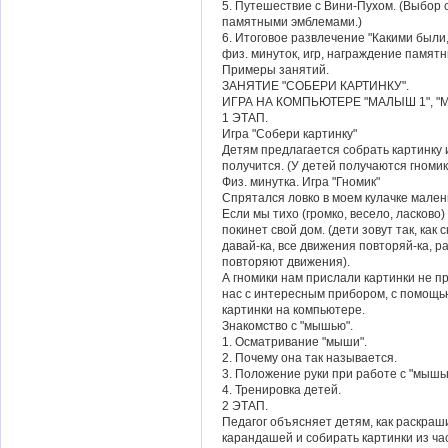
5. Путешествие с Вини-Пухом. (Выбор
памятными эмблемами.)
6. Итоговое развлечение "Какими были
физ. минуток, игр, награждение памят
Примеры занятий.
ЗАНЯТИЕ "СОБЕРИ КАРТИНКУ".
ИГРА НА КОМПЬЮТЕРЕ "МАЛЫШ 1", "
1 ЭТАП.
Игра "Собери картинку"
Детям предлагается собрать картинку и
получится. (У детей получаются гномик
Физ. минутка. Игра "Гномик"
Спрятался ловко в моем кулачке мален
Если мы тихо (громко, весело, ласково)
покинет свой дом. (дети зовут так, как
давай-ка, все движения повторяй-ка, раз
повторяют движения).
А гномики нам прислали картинки не пр
нас с интересным прибором, с помощью
картинки на компьютере.
Знакомство с "мышью".
1. Осматривание "мыши".
2. Почему она так называется.
3. Положение руки при работе с "мышь
4. Тренировка детей.
2 ЭТАП.
Педагог объясняет детям, как раскраш
карандашей и собирать картинки из ча