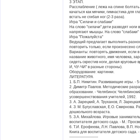
3 ЭТАП.
Расслабление ( лежа на спине болтать р
качаться как мячики, гимнастика для гл
встать не сгибая ног (2-3 раза).
Игра "Силачи и слабаки"
На слово "силачи" дети разводят ноги в
напрягают мышцы. На слово "слабаки" 
Игра "Пожалуйста"
Ведущий предлагает выполнить разно
повторить только, если произнесено сл
Варианты: повторять движения, если в
название животного, имя человека, за
сидеть скрестив ноги, делая круговые 
И, ЧУ-ЧИ" в разные стороны).
Оборудование: картинки.
ЛИТЕРАТУРА
1. Б.П. Никитин. Развивающие игры. - 5-е
2. Димитр Павлов. Методические разр
образовании. - Челябинск: Челябински
усовершенствования учителей, 1992.
3. А. Зарецкий, А. Труханов, Л. Зарец
4. З. М. Бугуславская, Е.О. Смирнова.
дошкольного возраста.
5. З.А. Михайлова. Игровые занимател
воспитателя детского сада. - М.: Прос
6. Т.И. Ерофеева, Л.Н. Павлова, В.П. 
Книга для воспитателя детского сада. 
-----------------------