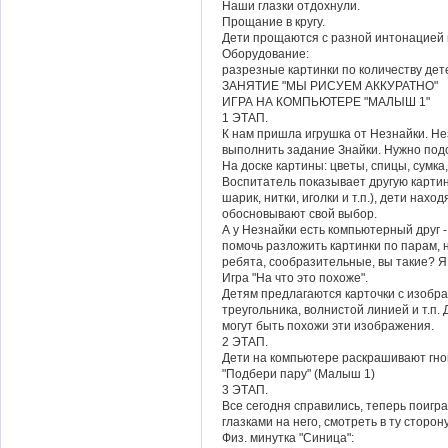
Наши глазки отдохнули.
Прощание в кругу.
Дети прощаются с разной интонацией 
Оборудование:
разрезные картинки по количеству дет
ЗАНЯТИЕ "МЫ РИСУЕМ АККУРАТНО"
ИГРА НА КОМПЬЮТЕРЕ "МАЛЫШ 1"
1 ЭТАП.
К нам пришла игрушка от Незнайки. Не
выполнить задание Знайки. Нужно подо
На доске картины: цветы, спицы, сумка, 
Воспитатель показывает другую картинк
шарик, нитки, иголки и т.п.), дети нахо
обосновывают свой выбор.
А у Незнайки есть компьютерный друг -
помочь разложить картинки по парам, 
ребята, сообразительные, вы такие? Я
Игра "На что это похоже".
Детям предлагаются карточки с изобра
треугольника, волнистой линией и т.п
могут быть похожи эти изображения.
2 ЭТАП.
Дети на компьютере раскрашивают гно
"Подбери пару" (Малыш 1)
3 ЭТАП.
Все сегодня справились, теперь поигр
глазками на него, смотреть в ту сторон
Физ. минутка "Синица":