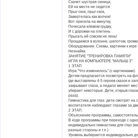
Скачет шустрая синица,
Ей на месте не сидится.
Прыг-скок, прыг-скок,
Завертелась как волчок!
Вот присела на минутку,
Почесала клювом грудку,
И с дорожки на плетень
Прыгать ей совсем не лень!
Прощаемся в колонне, шепотом, громко
Оборудование: Схемы, картинки к игре 
Незнайка.
ЗАНЯТИЕ "ТРЕНИРОВКА ПАМЯТИ"
ИГРА НА КОМПЬЮТЕРЕ "МАЛЫШ 3".
1 ЭТАП.
Игра "Что изменилось" (с картинками).
Детям предлагается посмотреть на фл
где выставлены 4-5 героев сказок и за
закрывают глаза, а педагог меняет ме
убирает некоторые. Дети, открыв глаза
раза).
Гимнастика для глаз: дети смотрят на с
воспитателя наблюдают глазами за дв
2 ЭТАП.
Объяснение программы, самостоятель
В ходе программы при переходе с одно
индивидуально гимнастика для глаз (ма
разные стороны и т.п.)
Уровень выбирается индивидуально дл