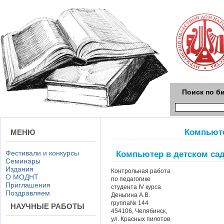
Поиск по б
Компьюте
МЕНЮ
Фестивали и конкурсы
Компьютер в детском са
Семинары
Издания
Контрольная работа
О МОДНТ
по педагогике
Приглашения
студента IV курса
Поздравляем
Деньгина А.В.
группа№ 144
НАУЧНЫЕ РАБОТЫ
454106, Челябинск,
ул. Красных пилотов