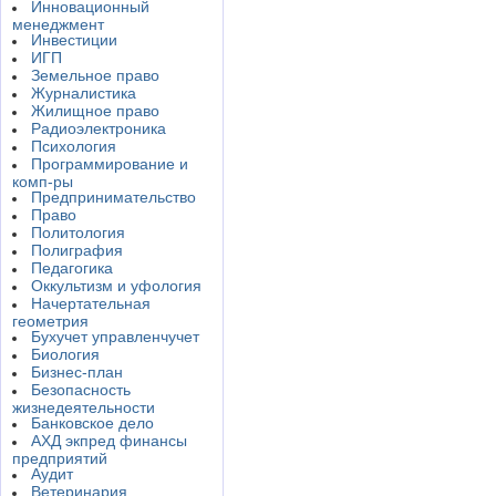
Инновационный
менеджмент
Инвестиции
ИГП
Земельное право
Журналистика
Жилищное право
Радиоэлектроника
Психология
Программирование и
комп-ры
Предпринимательство
Право
Политология
Полиграфия
Педагогика
Оккультизм и уфология
Начертательная
геометрия
Бухучет управленчучет
Биология
Бизнес-план
Безопасность
жизнедеятельности
Банковское дело
АХД экпред финансы
предприятий
Аудит
Ветеринария