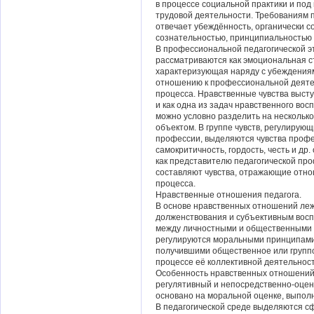
в процессе социальной практики и под
трудовой деятельности. Требованиям 
отвечает убеждённость, органически 
сознательностью, принципиальностью 
В профессиональной педагогической э
рассматриваются как эмоциональная с
характеризующая наряду с убеждения
отношению к профессиональной деятел
процесса. Нравственные чувства выст
и как одна из задач нравственного вос
можно условно разделить на несколько
объектом. В группе чувств, регулирующ
профессии, выделяются чувства профе
самокритичность, гордость, честь и др
как представителю педагогической про
составляют чувства, отражающие отнош
процесса.
Нравственные отношения педагога.
В основе нравственных отношений ле
долженствования и субъективным восп
между личностными и общественными
регулируются моральными принципами
получившими общественное или группо
процессе её коллективной деятельност
Особенность нравственных отношений 
регулятивный и непосредственно-оцено
основано на моральной оценке, выпол
В педагогической среде выделяются с