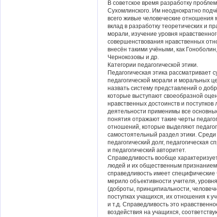
В советское время разработку пробле
Сухомлинского. Им неоднократно подчё
всего живые человеческие отношения 
вклад в разработку теоретических и пр
морали, изучение уровня нравственног
совершенствования нравственных отно
внесён такими учёными, как Гоноболин
Чернокозовы и др.
Категории педагогической этики.
Педагогическая этика рассматривает с
педагогической морали и моральных 
назвать систему представлений о добре
которые выступают своеобразной оцен
нравственных достоинств и поступков л
деятельности применимы все основны
понятия отражают такие черты педагог
отношений, которые выделяют педагог
самостоятельный раздел этики. Среди
педагогический долг, педагогическая с
и педагогический авторитет.
Справедливость вообще характеризует
людей и их общественным признанием,
справедливость имеет специфические 
мерило объективности учителя, уровня
(доброты, принципиальности, человечн
поступках учащихся, их отношения к у
и т.д. Справедливость это нравственно
воздействия на учащихся, соответств