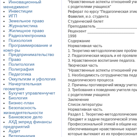
Инновационный
“Нравственные аспекты отношений уч
менеджмент
с родителями учащихся”
Инвестиции
Реферат по курсу “Педагогическая этик
ИГП
Фамилия, и.о. студента
Земельное право
Студенческий билет
Журналистика
Преподаватель __________________
Жилищное право
Рецензент ______________________
Радиоэлектроника
1998
Психология
Содержание
Программирование и
Нормативная часть
комп-ры
1. Теоретико-методологические пробле
Предпринимательство
2. Педагогическая мораль и её проявле
Право
3. Нравственное воспитание педагога.
Политология
Творческая часть
Полиграфия
“Нравственные аспекты отношений учи
Педагогика
1. Необходимость сотрудничества педа
Оккультизм и уфология
педагогического процесса
Начертательная
2. Причины противоречий между учите
геометрия
3. Требования к поведению учителя пр
Бухучет управленчучет
с родителями учащихся
Биология
Заключение
Бизнес-план
Список литературы
Безопасность
Нормативная часть.
жизнедеятельности
Раздел 1. Теоретико-методологические
Банковское дело
Предмет и задачи педагогической этики
АХД экпред финансы
Профессиональной этикой в общем на
предприятий
обеспечивающие нравственные характ
Аудит
которые вытекают из их профессионал
Ветеринария