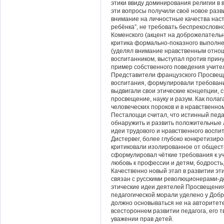
этики ввиду доминирования религии в 
эти вопросы получили своё новое разв
внимание на личностные качества нас
ребёнка”, не требовать беспрекословн
Коменского (акцент на доброжелатель
критика формально-показного выполне
(уделял внимание нравственным отно
воспитанником, выступал против прин
пример собственного поведения учител
Представители французского Просвеще
воспитания, формулировали требовани
выдвигали свои этические концепции, 
просвещение, науку и разум. Как пола
человеческих пороков и в нравственн
Песталоцци считал, что истинный педа
обнаружить и развить положительные 
идеи трудового и нравственного воспи
Дистервег, более глубоко конкретизир
критиковали изолированное от обществ
сформулировал чёткие требования к у
любовь к профессии и детям, бодрость,
Качественно новый этап в развитии эт
связан с русскими революционерами-д
этические идеи деятелей Просвещения
педагогической морали уделено у Добр
должно основываться не на авторитете
всестороннем развитии педагога, его 
уважении прав детей.