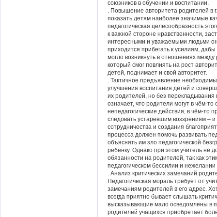
союзников в обучении и воспитании.
. Повышение авторитета родителей в г
показать детям наиболее значимые ка
педагогическая целесообразность этог
к важной стороне нравственности, заст
интересными и уважаемыми людьми они
приходится прибегать к усилиям, дабы
могло возникнуть в отношениях между 
который смог повлиять на рост авторит
детей, поднимает и свой авторитет.
. Тактичное предъявление необходимы
улучшения воспитания детей и соверш
их родителей, но без перекладывания 
означает, что родители могут в чём-то
непедагогические действия, в чём-то 
следовать устаревшим воззрениям – и
сотрудничества и создания благоприят
процесса должен помочь развивать пед
объяснять им зло педагогической безг
ребёнку. Однако при этом учитель не 
обязанности на родителей, так как эт
педагогическом бессилии и нежелании 
. Анализ критических замечаний родит
Педагогическая мораль требует от уч
замечаниям родителей в его адрес. Хо
всегда приятно бывает слышать критиче
высказывающие мало осведомлены в пе
родителей учащихся приобретает боле