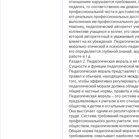
отношениях нарушаются требования, 
педагога, то соответственно им демон
профессиональной чести и достоинству
его реальных профессиональных досто
выполнения им профессионального до
Наконец, педагогический авторитет учи
коллективе учащихся и коллег, это с
которой авторитетный и уважаемый уч
влияет на их убеждения. Педагогичес
морально-этической и психолого-педаг
его определяется глубиной знаний, эр
работе и т.д.
Раздел 2. Педагогическая мораль и её
Сущности и функции педагогической м
Педагогическая мораль представляет с
правил и обычаев, находящихся между
того, чтобы эффективно регулировать 
педагогической морали должна обладат
общие и частные нормы, правила и об
Педагогическая мораль – это система 
предъявляемых к учителю в его отношен
обществу, к детям и остальным участн
Она выступает одним из регуляторов п
труде. Система требований педагогич
профессионального долга учителя, ег
обществом, педагогическим коллективо
Общая норма педагогической морали 
требованием, охватывает наиболее ти