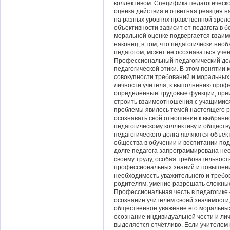
коллективом. Специфика педагогическо
оценка действия и ответная реакция н
на разных уровнях нравственной зрело
объективности зависит от педагога в б
моральной оценке подвергается взаим
наконец, в том, что педагогически не
педагогом, может не осознаваться уче
Профессиональный педагогический дол
педагогической этики. В этом понятии
совокупности требований и моральны
личности учителя, к выполнению проф
определённые трудовые функции, пре
строить взаимоотношения с учащимися
проблемы явилось темой настоящего ре
осознавать свой отношение к выбранн
педагогическому коллективу и обществ
педагогического долга являются объе
общества в обучении и воспитании п
долге педагога запрограммирована не
своему труду, особая требовательност
профессиональных знаний и повышению
необходимость уважительного и требо
родителям, умение разрешать сложные
Профессиональная честь в педагогике
осознание учителем своей значимости
общественное уважение его моральных 
осознание индивидуальной чести и лич
выделяется отчётливо. Если учителем