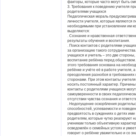
факторы, которые часто могут быть см
3. Требования к поведению учителя пр
родителями учащихся
Педагогическая мораль предусматрива
личности учителя, которые являются 
необходимыми при установлении им ко
выделяются:
. Сознание и нравственная ответстве
результаты обучения и воспитания.
. Поиск контактов с родителями учащи
за организацию такого сотрудничества
учащихся и учитель – это две стороны
воспитание ребёнка перед обществом.
этого требования основана на необхо
ребёнке и учёте её в работе учителя, 
преодоления разнобоя в требованиях 
сторонами. При этом контакты учител
носить постоянный характер. Причины
контакты с родителями учащихся могут
самоуверенности в своих педагогическ
отсутствии чувства сознания и ответст
. Недопущение оскорбления родительс
способностей, успеваемости и поведен
предвзятость в суждениях о детях ими
родителям, которые чутко реагируют н
ученикам только объективную характер
осведомлён о семейных устоях и умеет
говорит о ребёнке уважительно и со з