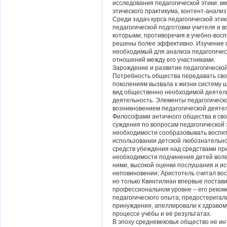
исследования педагогической этики: м
этического практикума, контент-анализ
Среди задач курса педагогической эти
педагогической подготовки учителя и в
которыми, противоречия в учебно-восп
решены более эффективно. Изучение п
необходимый для анализа педагогичес
отношений между его участниками.
Зарождение и развитие педагогической
Потребность общества передавать св
поколениям вызвала к жизни систему 
вид общественно необходимой деятел
деятельность. Элементы педагогическо
возникновением педагогической деяте
Философами античного общества в сво
суждения по вопросам педагогической 
необходимости сообразовывать воспит
использовании детской любознательно
средств убеждения над средствами пр
необходимости подчинения детей воле
ними, высокой оценки послушания и и
неповиновении; Аристотель считал во
но только Квинтилиан впервые постави
профессиональном уровне – его реко
педагогического опыта, предостерегал
принуждения, апеллировали к здравом
процессе учёбы и её результатах.
В эпоху средневековья общество не и