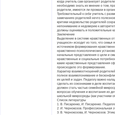
когда учитель сам организует родителей
необходимо знать их мнение о том, пр
родители, имеются ли промахи в орган
Требовательный к себе учитель с разви
замечаниях родителей нечто полезное.
критики недовольство родителей сохра
непониманию и недоверию к авторитету
должны оценивать и положительные ка
Заключение
Выделение в системе нравственных от
учащихся» исходит из того, что семья
источником формирования нравственны
нравственно-психологических установо
начальные представления о цели и см
нравственные и социальные потребност
какие нравственные представления сфо
происходило это формирование.
Характер взаимоотношений родителей 
полное взаимопонимание и бесконфлик
их целей и задач. Педагогу важно нала
сделать их союзниками в деле воспита
должен стать частью семейной микрос
вопросах обучения и воспитания их дет
школьной микросреды (как участники о
Список литературы
1. В. Писаренко, И. Писаренко. Педагог
2. И. Чернокозов. Профессиональная эт
3. В. Чернокозова, И. Чернокозов. Этик