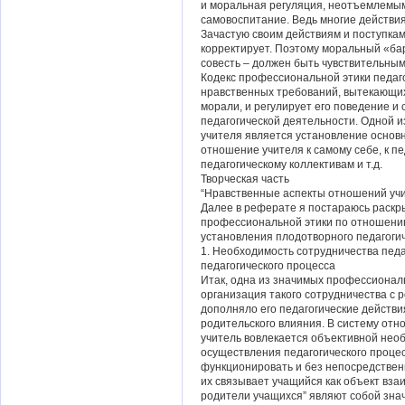
и моральная регуляция, неотъемлемым
самовоспитание. Ведь многие действия
Зачастую своим действиям и поступкам 
корректирует. Поэтому моральный «бар
совесть – должен быть чувствительным
Кодекс профессиональной этики педаг
нравственных требований, вытекающих
морали, и регулирует его поведение и
педагогической деятельности. Одной и
учителя является установление основ
отношение учителя к самому себе, к пе
педагогическому коллективам и т.д.
Творческая часть
“Нравственные аспекты отношений учи
Далее в реферате я постараюсь раскр
профессиональной этики по отношению
установления плодотворного педагогич
1. Необходимость сотрудничества педа
педагогического процесса
Итак, одна из значимых профессионал
организация такого сотрудничества с 
дополняло его педагогические действ
родительского влияния. В систему отн
учитель вовлекается объективной нео
осуществления педагогического проце
функционировать и без непосредственн
их связывает учащийся как объект вза
родители учащихся” являют собой зна