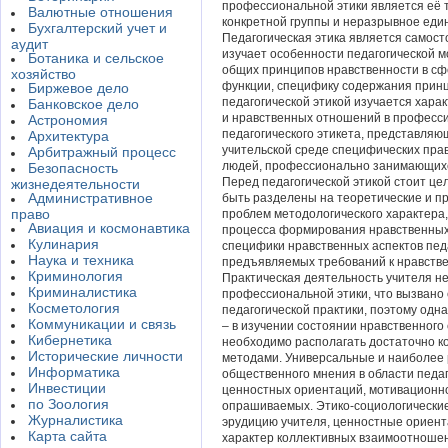
профессиональной этики является её т
Валютные отношения
конкретной группы и неразрывное еди
Бухгалтерский учет и
Педагогическая этика является самост
аудит
изучает особенности педагогической 
Ботаника и сельское
общих принципов нравственности в сфе
хозяйство
функции, специфику содержания принци
Биржевое дело
педагогической этикой изучается хара
Банковское дело
и нравственных отношений в професс
Астрономия
педагогического этикета, представляю
Архитектура
учительской среде специфических прав
Арбитражный процесс
людей, профессионально занимающихс
Безопасность
Перед педагогической этикой стоит це
жизнедеятельности
Административное
быть разделены на теоретические и пр
право
проблем методологического характера,
Авиация и космонавтика
процесса формирования нравственных
Кулинария
специфики нравственных аспектов педа
Наука и техника
предъявляемых требований к нравствен
Криминология
Практическая деятельность учителя не
Криминалистика
профессиональной этики, что вызвано
Косметология
педагогической практики, поэтому одна
Коммуникации и связь
– в изучении состоянии нравственного 
Кибернетика
необходимо располагать достаточно к
Исторические личности
методами. Универсальные и наиболее
Информатика
общественного мнения в области педа
Инвестиции
ценностных ориентаций, мотивационн
по Зоология
опрашиваемых. Этико-социологические
Журналистика
эрудицию учителя, ценностные ориент
Карта сайта
характер коллективных взаимоотношен