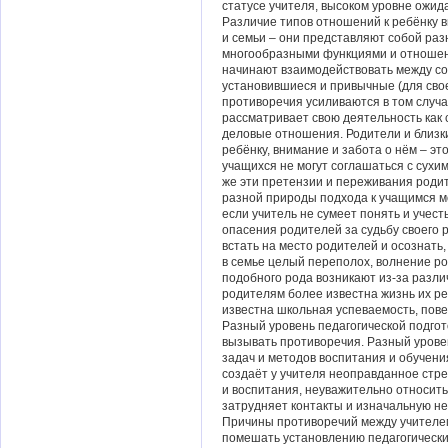
статусе учителя, высоком уровне ожида
Различие типов отношений к ребёнку 
и семьи – они представляют собой раз
многообразными функциями и отношен
начинают взаимодействовать между со
установившиеся и привычные (для свое
противоречия усиливаются в том случа
рассматривает свою деятельность как 
деловые отношения. Родители и близк
ребёнку, внимание и забота о нём – э
учащихся не могут соглашаться с сухи
же эти претензии и переживания роди
разной природы подхода к учащимся м
если учитель не сумеет понять и учес
опасения родителей за судьбу своего 
встать на место родителей и осознать
в семье целый переполох, волнение ро
подобного рода возникают из-за разл
родителям более известна жизнь их ре
известна школьная успеваемость, пове
Разный уровень педагогической подгот
вызывать противоречия. Разный урове
задач и методов воспитания и обучени
создаёт у учителя неоправданное стр
и воспитания, неуважительно относить
затрудняет контакты и изначальную не
Причины противоречий между учителе
помешать установлению педагогически