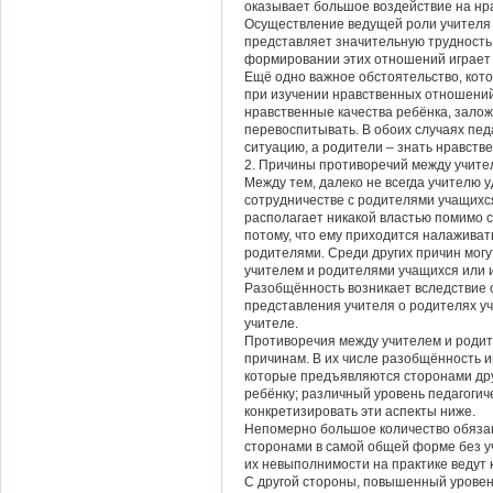
оказывает большое воздействие на нр
Осуществление ведущей роли учителя 
представляет значительную трудность
формировании этих отношений играет 
Ещё одно важное обстоятельство, кот
при изучении нравственных отношений
нравственные качества ребёнка, залож
перевоспитывать. В обоих случаях пе
ситуацию, а родители – знать нравств
2. Причины противоречий между учите
Между тем, далеко не всегда учителю 
сотрудничестве с родителями учащихся,
располагает никакой властью помимо с
потому, что ему приходится налажива
родителями. Среди других причин мог
учителем и родителями учащихся или
Разобщённость возникает вследствие 
представления учителя о родителях уче
учителе.
Противоречия между учителем и роди
причинам. В их числе разобщённость и
которые предъявляются сторонами друг
ребёнку; различный уровень педагоги
конкретизировать эти аспекты ниже.
Непомерно большое количество обяза
сторонами в самой общей форме без уч
их невыполнимости на практике ведут 
С другой стороны, повышенный уровен