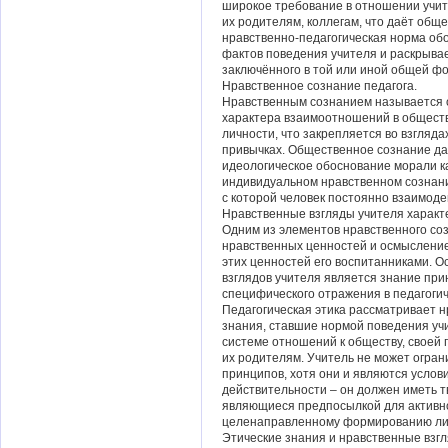
широкое требование в отношении учите
их родителям, коллегам, что даёт общ
нравственно-педагогическая норма об
фактов поведения учителя и раскрыва
заключённого в той или иной общей ф
Нравственное сознание педагога.
Нравственным сознанием называется о
характера взаимоотношений в обществ
личности, что закрепляется во взгляда
привычках. Общественное сознание да
идеологическое обоснование морали ка
индивидуальном нравственном сознани
с которой человек постоянно взаимоде
Нравственные взгляды учителя характ
Одним из элементов нравственного со
нравственных ценностей и осмысление
этих ценностей его воспитанниками. 
взглядов учителя является знание при
специфического отражения в педагогич
Педагогическая этика рассматривает 
знания, ставшие нормой поведения учи
системе отношений к обществу, своей 
их родителям. Учитель не может огра
принципов, хотя они и являются услов
действительности – он должен иметь 
являющиеся предпосылкой для активн
целенаправленному формированию лич
Этические знания и нравственные взг