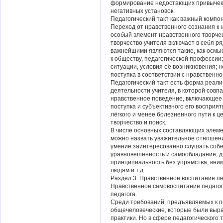
формирование недостающих привычек,
негативных установок.
Педагогический такт как важный компо
Переход от нравственного сознания к 
особый элемент нравственного творчес
творчество учителя включает в себя р
важнейшими являются такие, как осмы
к обществу, педагогической професси
ситуации, условия её возникновения; 
поступка в соответствии с нравственно
Педагогический такт есть форма реали
деятельности учителя, в которой совпа
нравственное поведение, включающее
поступка и субъективного его восприят
лёгкого и менее болезненного пути к це
творчество и поиск.
В числе основных составляющих элемен
можно назвать уважительное отношени
умение заинтересованно слушать собе
уравновешенность и самообладание, д
принципиальность без упрямства, вним
людям и т.д.
Раздел 3. Нравственное воспитание пе
Нравственное самовоспитание педагог
педагога.
Среди требований, предъявляемых к пе
общечеловеческие, которые были выра
практики. Но в сфере педагогического 