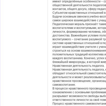
имеют определённые особенности – сф
общественной деятельности педагогов
контактов, общего досуга, сферу педаго
Субъектом нравственных отношений в 
Будучи основным звеном в учебно-вос
самое широкое взаимодействие с учащи
Педагогическая мораль признаёт так
воспитателями и воспитуемыми, котор
личности, формированию человека, об
достоинства. Важнейшее условие поло
воспитуемого – сочетание разумной тр
системе нравственных отношений в пе
играет взаимодействие учителя с учен
строиться на основе взаимопонимания
положительных традиций коллектива и
каждого воспитанника. Конечно, успех 
ближайшей микросреды, в которой жив
Нравственная деятельность педагога.
Нравственная деятельность педагога, 
обладает относительной самостоятель
деятельности и может реализовыватьс
нравственное просвещение, организац
самовоспитание.
В процессе нравственного просвещени
ознакомление с основными проблемами
раскрывает возможности свободы выбо
ответственности личности за своё пове
Процесс нравственного самовоспитани