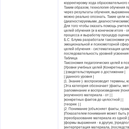
корректировку хода образовательного 
Таким образом, технология обучения 
через результаты обучения, выраженны
можно реально опознать. Такие цели 
(диагностируемыми, диагностическими
Для того чтобы оказать помощь учите
целей обучения (и в конечном итоге - 
процесса и выработку процедур оценки
Б.С. Блума разработали таксономии уч
эмоциональной и психомоторной сфер
целей обучения - систематизация целе
последовательность уровней усвоения 
Таблица
Таксономия педагогических целей в п
|Уровни учебных целей |Конкретные де
| |свидетельствующие о достижении |
| |данного уровня |
|1. Знание |- воспроизводит термины, к
|Эта категория обозначает |факты, ме
|запоминание и воспроизведение |поня
|изученного материала - от | |
|конкретных фактов до целостной | |
|теории. | |
|2. Понимание |объясняет факты, прави
|Показателем понимания может быть |
|преобразование материала из одной 
|формы выражения - в другую, |предпо
|интерпретация материала, |последст