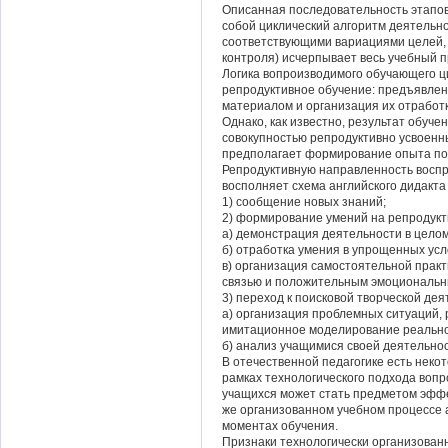
Описанная последовательность этапов
собой циклический алгоритм деятельно
соответствующими вариациями целей, 
контроля) исчерпывает весь учебный п
Логика вопроизводимого обучающего 
репродуктивное обучение: предъявлен
материалом и организация их отработ
Однако, как известно, результат обуче
совокупностью репродуктивно усвоенны
предполагает формирование опыта пои
Репродуктивную направленность восп
восполняет схема английского дидакта 
1) сообщение новых знаний;
2) формирование умений на репродукт
а) демонстрация деятельности в целом
б) отработка умения в упрощенных усл
в) организация самостоятельной прак
связью и положительным эмоциональн
3) переход к поисковой творческой дея
а) организация проблемных ситуаций,
имитационное моделирование реально
б) анализ учащимися своей деятельнос
В отечественной педагогике есть нек
рамках технологического подхода вопр
учащихся может стать предметом эффе
же организованном учебном процессе 
моментах обучения.
Признаки технологически организованн