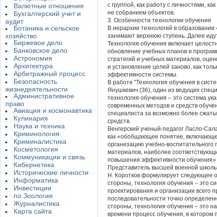
с группой, как работу с личностями, ка
Валютные отношения
не собранием объектов.
Бухгалтерский учет и
3. Особенности технологии обучения
аудит
Ботаника и сельское
В иерархии технологий в образовании 
хозяйство
занимают верхнюю ступень. Далее идут
Биржевое дело
Технология обучения включает целост
Банковское дело
обновление учебных планов и програм
Астрономия
стратегий и учебных материалов, оцен
Архитектура
и установление целей заново, как тол
Арбитражный процесс
эффективности системы.
Безопасность
В работе "Технология обучения в сист
жизнедеятельности
Янушкевич (36), один из ведущих специ
Административное
технология обучения – это система ук
право
современных методов и средств обуче
Авиация и космонавтика
специалиста за возможно более сжаты
Кулинария
средств.
Наука и техника
Венгерский ученый-педагог Ласло-Сал
Криминология
как «обобщающее понятие, включающе
Криминалистика
организацию учебно-воспитательного п
Косметология
материалов, наиболее соответствующи
Коммуникации и связь
повышения эффективности обучения» (
Кибернетика
Представитель высшей военной школы,
Исторические личности
Н. Коротков формулирует следующее о
Информатика
стороны, технология обучения – это с
Инвестиции
проектирования и организации всего п
по Зоология
последовательности точно определенн
Журналистика
стороны, технология обучения – это н
Карта сайта
времени процесс обучения, в котором 