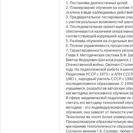
1. Постановка диагностичных целей.
2. Планирование обучения на основе 
эталона в виде наблюдаемых действий
3. Предварительное тестирование уча
с учетом реальных возможностей школ
4. Последовательная ориентация всего
обеспечивается наличием оперативной
соответствующей коррекцией хода обу
5. Разбивка обучения на отдельные в
6. Полная управляемость процессом о
7. Гарантированность конечного резуль
Глава II. Методическая система В.Ф. Ш
Виктор Федорович Шаталов родился 1.V
Отечественной войны. Окончил Сталинс
году. На педагогической работе в школ
Педагогики УССР с 1973 г. и АПН СССР
1987 г., народный учитель СССР с 1990
последипломного образования. С 1956 
учащимися, разработав авторскую обр
как методика интенсивного обучения Ш
В сфере академической педагогики не
считать его методику технологией обу
методика - это индивидуализированная
обучения, она зависит от личности учи
Технологии же носят более универсал
Проанализируем образовательную моде
критериями технологичности образовате
Согласно мнению Г.К. Селевко, любая 