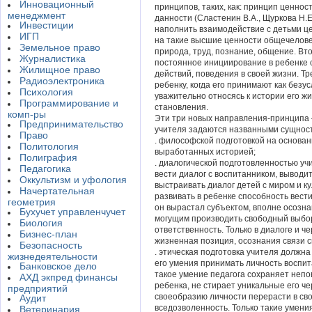
Инновационный
принципов, таких, как: принцип ценнос
менеджмент
данности (Сластенин В.А., Щуркова Н.Е
Инвестиции
наполнить взаимодействие с детьми 
ИГП
на такие высшие ценности общечеловеч
Земельное право
природа, труд, познание, общение. Вт
Журналистика
постоянное инициирование в ребенке 
Жилищное право
действий, поведения в своей жизни. Т
Радиоэлектроника
ребенку, когда его принимают как безу
Психология
уважительно относясь к истории его ж
Программирование и
становления.
комп-ры
Эти три новых направления-принципа 
Предпринимательство
учителя задаются названными сущнос
Право
. философской подготовкой на основан
Политология
выработанных историей;
Полиграфия
. диалогической подготовленностью уч
Педагогика
вести диалог с воспитанником, выводить
Оккультизм и уфология
выстраивать диалог детей с миром и ку
Начертательная
развивать в ребенке способность вести
геометрия
он вырастал субъектом, вполне осозна
Бухучет управленчучет
могущим производить свободный выбор
Биология
ответственность. Только в диалоге и 
Бизнес-план
жизненная позиция, осознания связи св
Безопасность
. этическая подготовка учителя должн
жизнедеятельности
его умения принимать личность воспит
Банковское дело
такое умение педагога сохраняет неп
АХД экпред финансы
ребенка, не стирает уникальные его ч
предприятий
своеобразию личности перерасти в сво
Аудит
вседозволенность. Только такие умени
Ветеринария