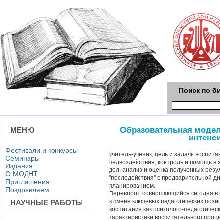
Поиск по б
Образовательная модел
МЕНЮ
интенс
Фестивали и конкурсы
учитель-ученик, цель и задачи воспит
Семинары
педвоздействия, контроль и помощь в 
Издания
дел, анализ и оценка полученных резу
О МОДНТ
"последействия" с предварительной д
Приглашения
планированием.
Поздравляем
Переворот, совершающийся сегодня в 
в смене ключевых педагогических поз
НАУЧНЫЕ РАБОТЫ
воспитания как психолого-педагогичес
характеристики воспитательного проц