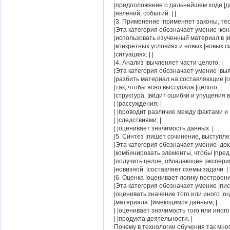
|предположение о дальнейшем ходе |да
|явлений, событий. | |
|3. Применение |применяет законы, тео
|Эта категория обозначает умение |кон
|использовать изученный материал в |
|конкретных условиях и новых |новых си
|ситуациях. | |
|4. Анализ |вычленяет части целого; |
|Эта категория обозначает умение |вы
|разбить материал на составляющие |
|так, чтобы ясно выступала |целого; |
|структура. |видит ошибки и упущения в 
| |рассуждения; |
| |проводит различие между фактами и 
| |следствиями; |
| |оценивает значимость данных. |
|5. Синтез |пишет сочинение, выступлен
|Эта категория обозначает умение |док
|комбинировать элементы, чтобы |пред
|получить целое, обладающее |эксперим
|новизной. |составляет схемы задачи. |
|6. Оценка |оценивает логику построени
|Эта категория обозначает умение |пис
|оценивать значение того или иного |о
|материала. |имеющимся данным; |
| |оценивает значимость того или иного 
| |продукта деятельности. |
Почему в технологии обучения так мно