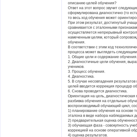
описанию целей обучения?
Ответ на этот вопрос звучит следующи
сформулирована диагностично (то ест
то весь ход обучения может ориентиров
При этом результат, достигнутый учащ
сравнивается с эталонными признаками
осуществляется непрерывный контрол
намеченным целям, который сопровож
обучения.
В соответствии с этим ход технологиче
процесса может выглядеть следующим
1. Общие цели и содержание обучения
2. Диагностичные цели обучения, выр
учеников.
3. Процесс обучения.
4. Диагностика.
5. В случае несовпадения результато
целей вводится коррекция процедур о
6. Снова проводится диагностика.
Ориентация на цель, диагностическая 
разбивка обучения на отдельные обуча
воспроизводимый обучающий цикл, со
1) планирование обучения на основе 
эталона в виде набора наблюдаемых д
2) предварительная оценка обученнос
3) обучающая фаза - совокупность уч
коррекцией на основе оперативной обр
4) оценка результатов.