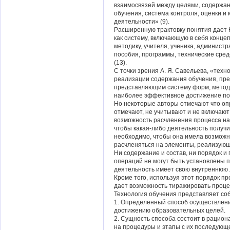
взаимосвязей между целями, содержан
обучения, система контроля, оценки и
деятельности» (9).
Расширенную трактовку понятия дает Н.
как систему, включающую в себя конце
методику, учителя, ученика, администр
пособия, программы, технические сре
(13).
С точки зрения А. Я. Савельева, «техн
реализации содержания обучения, пр
представляющим систему форм, метод
наиболее эффективное достижение пос
Но некоторые авторы отмечают что оп
отмечают, не учитывают и не включают 
возможность расчленения процесса на
чтобы какая-либо деятельность получи
необходимо, чтобы она имела возможн
расчленяться на элементы, реализующ
Ни содержание и состав, ни порядок и
операций не могут быть установлены п
деятельность имеет свою внутреннюю 
Кроме того, используя этот порядок п
дает возможность тиражировать проце
Технология обучения представляет со
1. Определенный способ осуществлени
достижению образовательных целей.
2. Сущность способа состоит в рацио
на процедуры и этапы с их последующ