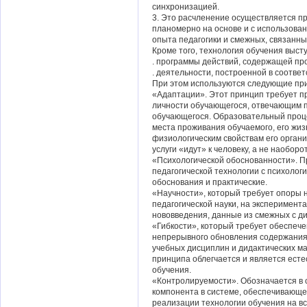
синхронизацией.
3. Это расчленение осуществляется п
планомерно на основе и с использова
опыта педагогики и смежных, связанных
Кроме того, технология обучения высту
. программы действий, содержащей пр
. деятельности, построенной в соответ
При этом используются следующие пр
«Адаптации». Этот принцип требует п
личности обучающегося, отвечающим 
обучающегося. Образовательный проце
места проживания обучаемого, его жи
физиологическим свойствам его орган
услуги «идут» к человеку, а не наоборот
«Психологической обоснованности». П
педагогической технологии с психоло
обоснования и практические.
«Научности», который требует опоры 
педагогической науки, на эксперимен
нововведения, данные из смежных с ди
«Гибкости», который требует обеспеч
непрерывного обновления содержания
учебных дисциплин и дидактических ма
принципа облегчается и является есте
обучения.
«Контролируемости». Обозначается в 
компонента в системе, обеспечивающе
реализации технологии обучения на вс