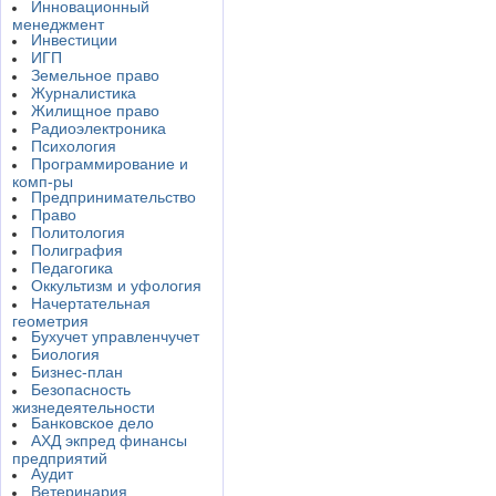
Инновационный
менеджмент
Инвестиции
ИГП
Земельное право
Журналистика
Жилищное право
Радиоэлектроника
Психология
Программирование и
комп-ры
Предпринимательство
Право
Политология
Полиграфия
Педагогика
Оккультизм и уфология
Начертательная
геометрия
Бухучет управленчучет
Биология
Бизнес-план
Безопасность
жизнедеятельности
Банковское дело
АХД экпред финансы
предприятий
Аудит
Ветеринария