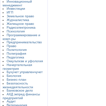
Инновационный
менеджмент
Инвестиции
ИГП
Земельное право
Журналистика
Жилищное право
Радиоэлектроника
Психология
Программирование и
комп-ры
Предпринимательство
Право
Политология
Полиграфия
Педагогика
Оккультизм и уфология
Начертательная
геометрия
Бухучет управленчучет
Биология
Бизнес-план
Безопасность
жизнедеятельности
Банковское дело
АХД экпред финансы
предприятий
Аудит
Ветеринария