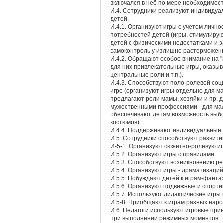
включался в неё по мере необходимост
И.4. Сотрудники реализуют индивидуа
детей.
И.4.1. Организуют игры с учетом личн
потребностей детей (игры, стимулиру
детей с физическими недостатками и 
самоконтроль у излишне расторможенн
И.4.2. Обращают особое внимание на 
для них привлекательные игры, оказыв
центральные роли и т.п.).
И.4.3. Способствуют поло-ролевой соц
игре (организуют игры отдельно для ма
предлагают роли мамы, хозяйки и пр. д
мужественными профессиями - для мал
обеспечивают детям возможность выбо
костюмов).
И.4.4. Поддерживают индивидуальные 
И.5. Сотрудники способствуют развити
И-5-1. Организуют сюжетно-ролевую иг
И.5.2. Организуют игры с правилами.
И.5.3. Способствуют возникновению ре
И.5.4. Организуют игры - драматизаций
И.5.5. Побуждают детей к играм-фантаз
И.5.6. Организуют подвижные и спорти
И.5.7. Используют дидактические игры 
И.5-8. Приобщают к играм разных наро
И.6. Педагоги используют игровые при
при выполнении режимных моментов.