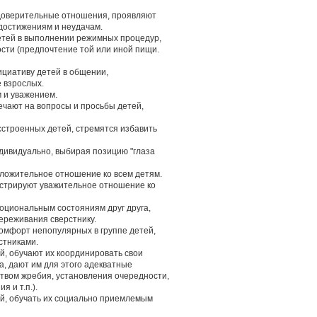
и доверительные отношения, проявляют
 достижениям и неудачам.
етей в выполнении режимных процедур,
сти (предпочтение той или иной пищи.
нициативу детей в общении,
 взрослых.
 и уважением.
ечают на вопросы и просьбы детей,
сстроенных детей, стремятся избавить
дивидуально, выбирая позицию "глаза
оложительное отношение ко всем детям.
нстрируют уважительное отношение ко
моциональным состояниям друг друга,
ереживания сверстнику.
омфорт непопулярных в группе детей,
стниками.
ей, обучают их координировать свои
а, дают им для этого адекватные
ством жребия, установления очередности,
 и т.п.).
тей, обучать их социально приемлемым