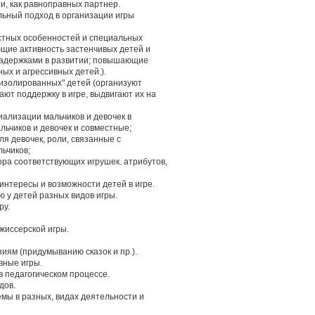
и, как равноправных партнер.
льный подход в организации игры
остных особенностей и специальных
ющие активность застенчивых детей и
задержками в развитии; повышающие
ых и агрессивных детей.).
"изолированных" детей (организуют
ают поддержку в игре, выдвигают их на
иализации мальчиков и девочек в
льчиков и девочек и совместные;
ля девочек, роли, связанные с
ьчиков;
ра соответствующих игрушек. атрибутов,
интересы и возможности детей в игре.
ю у детей разных видов игры.
ру.
жиссерской игры.
иям (придумыванию сказок и пр.).
вные игры.
в педагогическом процессе.
дов.
емы в разных, видах деятельности и