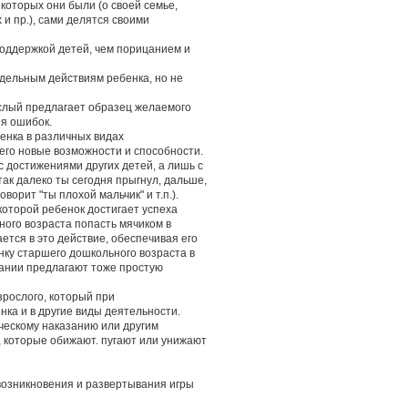
которых они были (о своей семье,
и пр.), сами делятся своими
поддержкой детей, чем порицанием и
тдельным действиям ребенка, но не
ослый предлагает образец желаемого
ия ошибок.
енка в различных видах
его новые возможности и способности.
 достижениями других детей, а лишь с
так далеко ты сегодня прыгнул, дальше,
оворит "ты плохой мальчик" и т.п.).
которой ребенок достигает успеха
ого возраста попасть мячиком в
ется в это действие, обеспечивая его
нку старшего дошкольного возраста в
дании предлагают тоже простую
зрослого, который при
нка и в другие виды деятельности.
ическому наказанию или другим
 которые обижают. пугают или унижают
возникновения и развертывания игры