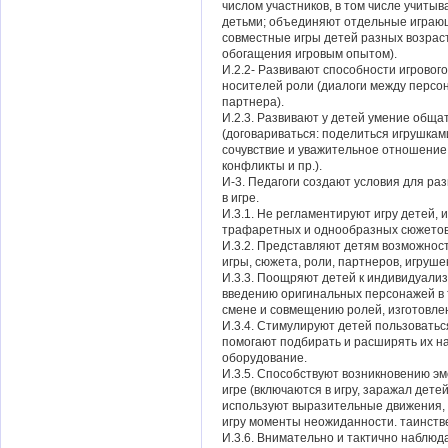
числом участников, в том числе учиты
детьми; объединяют отдельные играю
совместные игры детей разных возраст
обогащения игровым опытом).
И.2.2- Развивают способности игровог
носителей роли (диалоги между персо
партнера).
И.2.3. Развивают у детей умение обща
(договариваться: поделиться игрушкам
сочувствие и уважительное отношение 
конфликты и пр.).
И-3. Педагоги создают условия для ра
в игре.
И.3.1. Не регламентируют игру детей,
трафаретных и однообразных сюжетов,
И.3.2. Представляют детям возможност
игры, сюжета, роли, партнеров, игрушек 
И.3.3. Поощряют детей к индивидуали
введению оригинальных персонажей в
смене и совмещению ролей, изготовлен
И.3.4. Стимулируют детей пользовать
помогают подбирать и расширять их на
оборудование.
И.3.5. Способствуют возникновению 
игре (включаются в игру, заражал дете
используют выразительные движения, 
игру моменты неожиданности. таинствен
И.3.6. Внимательно и тактично наблюд