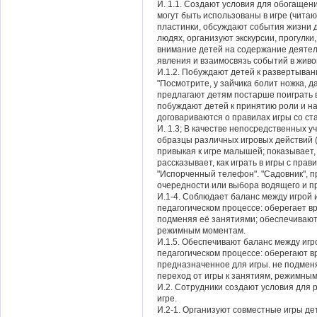
И. 1.1. Создают условия для обогащен
могут быть использованы в игре (чита
пластинки, обсуждают события жизни д
людях, организуют экскурсии, прогулк
внимание детей на содержание деятел
явления и взаимосвязь событий в живой
И.1.2. Побуждают детей к развертыва
"Посмотрите, у зайчика болит ножка, д
предлагают детям постарше поиграть в
побуждают детей к принятию роли и н
договариваются о правилах игры со ста
И. 1.3; В качестве непосредственных 
образцы различных игровых действий (в
привыкая к игре малышей; показывает, 
рассказывает, как играть в игры с пра
"Испорченный телефон". "Садовник", п
очередности или выбора водящего и пр
И.1-4. Соблюдает баланс между игрой 
педагогическом процессе: оберегает в
подменяя её занятиями; обеспечивают
режимным моментам.
И.1.5. Обеспечивают баланс между игр
педагогическом процессе: оберегают в
предназначенное для игры. не подмен
переход от игры к занятиям, режимны
И.2. Сотрудники создают условия для 
игре.
И.2-1. Организуют совместные игры де