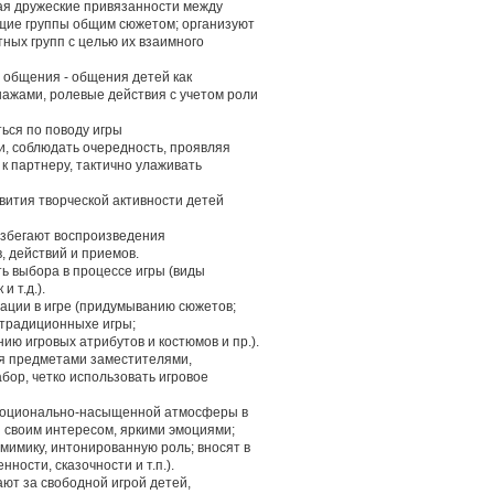
вая дружеские привязанности между
щие группы общим сюжетом; организуют
ных групп с целью их взаимного
о общения - общения детей как
нажами, ролевые действия с учетом роли
ться по поводу игры
и, соблюдать очередность, проявляя
к партнеру, тактично улаживать
звития творческой активности детей
 избегают воспроизведения
 действий и приемов.
ь выбора в процессе игры (виды
и т.д.).
зации в игре (придумыванию сюжетов;
 традиционныхе игры;
ию игровых атрибутов и костюмов и пр.).
ся предметами заместителями,
бор, четко использовать игровое
эмоционально-насыщенной атмосферы в
й своим интересом, яркими эмоциями;
мимику, интонированную роль; вносят в
ности, сказочности и т.п.).
ают за свободной игрой детей,