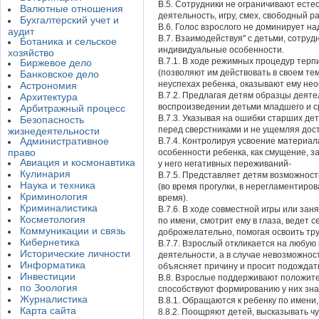
В.5. Сотрудники не ограничивают ест
Валютные отношения
деятельность, игру, смех, свободный раз
Бухгалтерский учет и
В.6. Голос взрослого не доминирует на
аудит
В.7. Взаимодействуя" с детьми, сотруд
Ботаника и сельское
индивидуальные особенности.
хозяйство
В.7.1. В ходе режимных процедур терп
Биржевое дело
(позволяют им действовать в своем те
Банковское дело
неуспехах ребенка, оказывают ему нео
Астрономия
В.7.2. Предлагая детям образцы деяте
Архитектура
воспроизведении детьми младшего и с
Арбитражный процесс
В.7.3. Указывая на ошибки старших дет
Безопасность
перед сверстниками и не ущемляя дос
жизнедеятельности
Административное
В.7.4. Контролируя усвоение материал
право
особенности ребенка, как смущение, з
Авиация и космонавтика
у него негативных переживаний-
Кулинария
В.7.5. Представляет детям возможнос
Наука и техника
(во время прогулки, в нерегламентиро
Криминология
время).
Криминалистика
В.7.6. В ходе совместной игры или за
Косметология
по имени, смотрит ему в глаза, ведет 
Коммуникации и связь
доброжелательно, помогая освоить тр
Кибернетика
В.7.7. Взрослый откликается на любую
Исторические личности
деятельности, а в случае невозможнос
Информатика
объясняет причину и просит подождат
Инвестиции
В.8. Взрослые поддерживают положит
по Зоология
способствуют формированию у них зна
Журналистика
В.8.1. Обращаются к ребенку по имени,
Карта сайта
8.8.2. Поощряют детей, высказывать чу