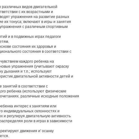
я различных видов двигательной
тветствии с их возрастными и
водят упражнения на развитие разных
е их тонуса; включают в игры и занятия
е, упражнения с различным спортивным
ятий и в подвижных играх педагоги
етям.
основе состояния их здоровья и
ционального состояния в соответствии с
чувствием каждого ребенка на
а новые упражнения (учитывают окраску
ну дыхания и т.п.; используют
ристик двигательной активности детей и
е занятий в соответствии с
ого ребенка (используют физические
сочетаниях. различные исходные положения
ребенка интерес к занятиям или
его индивидуальных склонностях и
х и регулируя двигательную активность
распределяя роли в играх в зависимости
рректируют движения и' осанку
ется.