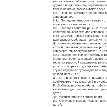
рассказывать о событиях, участниками 
друзьях, предпочтениях, переживаниях 
переживаниями, рассказывают о себе.
8.8.3. Чаще пользуются поощрением, 
запрещением.
8.8.4. Порицания относятся только к о
адресуют их к его личности.
8.8.5. Порицая действия ребенка, взр
действия или средства для исправлен
8.8.6. Отмечают новые достижения реб
деятельности, обращают внимание на 
Достижения ребенка не сравниваются с
его собственными (взрослый говорит: "
чем вчера"; "ты поступил плохо", но не г
8.8.7. Намеренно создают ситуацию, в 
(предлагая ребенку младшего дошкольн
корзинку, взрослый ненавязчиво включа
успех и поощряя его достижение; ребе
случае неудачи в трудном для него за
деятельность и т.п.).
В.9. Дети находятся в поле внимания в
необходимости включается & игру ребе
В. 10. Сотрудники не прибегают к физ
негативным дисциплинарным методам,
детей.
"И" Развитие игровой деятельности.
И.1- Сотрудники создают условия для 
детей.