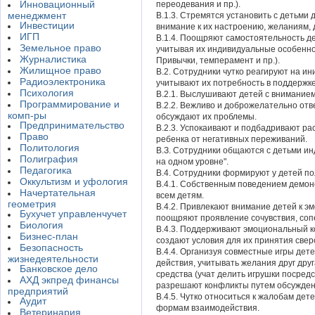
Инновационный
переодевания и пр.).
менеджмент
В.1.3. Стремятся установить с детьм
Инвестиции
внимание к их настроению, желаниям,
ИГП
В.1.4. Поощряют самостоятельность д
Земельное право
учитывая их индивидуальные особенно
Журналистика
Привычки, темперамент и пр.).
Жилищное право
В.2. Сотрудники чутко реагируют на и
Радиоэлектроника
учитывают их потребность в поддержке
Психология
В.2.1. Выслушивают детей с вниманием
Программирование и
В.2.2. Вежливо и доброжелательно отв
комп-ры
обсуждают их проблемы.
Предпринимательство
В.2.3. Успокаивают и подбадривают ра
Право
ребенка от негативных переживаний.
Политология
В.З. Сотрудники общаются с детьми ин
Полиграфия
на одном уровне".
Педагогика
В.4. Сотрудники формируют у детей п
Оккультизм и уфология
В.4.1. Собственным поведением демо
Начертательная
всем детям.
геометрия
В.4.2. Привлекают внимание детей к э
Бухучет управленчучет
поощряют проявление сочувствия, соп
Биология
В.4.3. Поддерживают эмоциональный к
Бизнес-план
создают условия для их принятия свер
Безопасность
В.4.4. Организуя совместные игры дет
жизнедеятельности
действия, учитывать желания друг друг
Банковское дело
средства (учат делить игрушки посред
АХД экпред финансы
разрешают конфликты путем обсуждения
предприятий
В.4.5. Чутко относиться к жалобам де
Аудит
формам взаимодействия.
Ветеринария