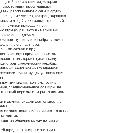
ия детей впечатлениями, которые
ют вместе книги, прослушивают
етей. рассказывают о себе и других
и, посещение музеев, театров; обращают
ьности людей и их взаимоотношений, на
 и неживой природе и пр.).
нию игры (обращаются к малышам:
авайте его подлечим";
 конкретную игру или выбрать сюжет;
аделению его партнера;
ршими детьми и пр.).
участников игры предлагают детям
оспитатель кормит. купает куклу,
как строить космический корабль,
вилами -"Съедобное - несъедобное",
роизносит считалку для установления
.).
и другими видами деятельности в
ремя, предназначенное для игры, не
 плавный переход от игры к занятиям,
ой и другими видами деятельности в
ремя:
яя ее занятиями; обеспечивают главный
м моментам.
развития общения между детьми в
тей (предлагают игры с разным •