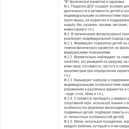
"Ф" физическое развитие и здоровье.
Ф.1. Педагоги ДОУ создают условия дл
деятельности и активности детей в соо
индивидуальными особенностями (про
групп мышц, на поднятие и поддержани
ходьбу, бег, лазание, прыжки, метани
инвентарем и т.п.).
Ф.2. В организации физкультурных зан
реализуют индивидуальный подход к д
Ф.2.1. Формируют подгруппы детей на 
темпов физического развития, их функ
медицинскими показаниями.
Ф.2.2. Внимательно наблюдают за само
занятиях, его реакцией на нагрузку, н
кожи лица, потливость, частоту и глуби
хронометраж при определении характе
т.п.).
Ф.2.3. Варьируют нагрузку и содержани
индивидуальными особенностями кажд
упражнения в различных вариантах и 
- сидя, стоя, лёжа и т.п.).
Ф.2.4. Стремятся пробудить у каждого 
спортивной игре, используя знания о 
особенностях (вовлекая малоподвижны
подвижных детей, подбирая сюжеты и 
от личностных особенностей детей).
Ф.2.5. Мягко, используя поощрение, ко
каждого ребенка, который в этом нужда