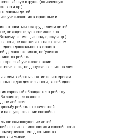
ественный шум в группе(оживленную
говор и пр.).
д голосами детей.
ники учитывают их возрастные и
имо относиться к затруднениям детей,
мпе, не акцентируют внимание на
бходимую помощь и поддержку и пр.).
льности, не настаивают на их точном
реднего дошкольного возраста.
ей, делают это мягко, не 'унижая
тоинства ребенка.
а, взрослый учитывает такие
астенчивость, не допуская возникновения
ть самим выбрать занятие по интересам
ванных видах деятельности, в свободное
нятия взрослый обращается к ребенку
себя заинтересованно и
удное действие.
 просьбу ребенка о совместной
ти на осуществление спокойно
ь.
ельное самоощущение детей,
ний о своих возможностях и способностях.
 подчеркивают его достоинства.
вства и мысли;