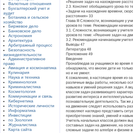
«Решение задач на нахождение расст
Валютные отношения
2.3. Конспект обобщающего урока по т
Бухгалтерский учет и
«Задачи на нахождение времени, скоро
аудит
расстояния» 33
Ботаника и сельское
Глава III Сложности, возникающие у у
хозяйство
уроков по теме. Рекомендации начина
Биржевое дело
3.1. Сложности, возникающие у учител
Банковское дело
уроков по теме: «Решение задач на дв
Астрономия
3.2. Рекомендации начинающим учител
Архитектура
Выводы 47
Арбитражный процесс
Литература 48
Безопасность
Приложение 49
жизнедеятельности
Административное
Введение
право
Пронаблюдав за учащимися во время п
Авиация и космонавтика
обнаружила, что многие дети не тольк
Кулинария
но и не умеют.
Наука и техника
К сожалению, в настоящее время из-за
Криминология
различные виды работы, несколько ос
Криминалистика
навыков и умений решения задач. А ве
Косметология
классом задач развивающего характер
Коммуникации и связь
развитию интереса и интеллектуальны
Кибернетика
познавательную деятельность. Так же
Исторические личности
на движение следует использовать ра
Информатика
позволяют наглядно представить ситу
Инвестиции
приобретению знаний, умений и навыко
по Зоология
Учитель начальных классов должен выр
Журналистика
составных задач на движение, на осно
Карта сайта
сложные задачи по алгебре и физике в