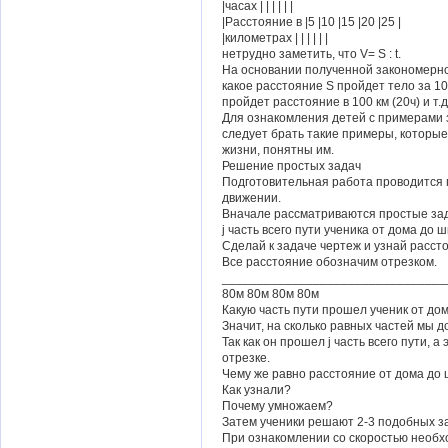
|часах | | | | | |
|Расстояние в |5 |10 |15 |20 |25 |
|километрах | | | | | |
нетрудно заметить, что V= S : t.
На основании полученной закономерно
какое расстояние S пройдет тело за 10ч
пройдет расстояние в 100 км (20ч) и т.д
Для ознакомления детей с примерами
следует брать такие примеры, которые
жизни, понятны им.
Решение простых задач
Подготовительная работа проводится
движении.
Вначале рассматриваются простые зад
ј часть всего пути ученика от дома до 
Сделай к задаче чертеж и узнай расст
Все расстояние обозначим отрезком.
________________________________
80м 80м 80м 80м
Какую часть пути прошел ученик от до
Значит, на сколько равных частей мы 
Так как он прошел ј часть всего пути, а
отрезке.
Чему же равно расстояние от дома до 
Как узнали?
Почему умножаем?
Затем ученики решают 2-3 подобных з
При ознакомлении со скоростью необх