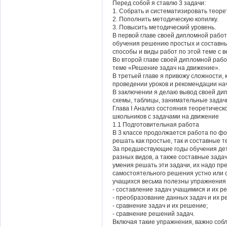
Перед собой я ставлю 3 задачи:
1. Собрать и систематизировать теоре
2. Пополнить методическую копилку.
3. Повысить методический уровень.
В первой главе своей дипломной рабо
обучения решению простых и составны
способы и виды работ по этой теме с в
Во второй главе своей дипломной рабо
теме «Решение задач на движение».
В третьей главе я привожу сложности,
проведении уроков и рекомендации н
В заключении я делаю вывод своей д
схемы, таблицы, занимательные задач
Глава I Анализ состояния теоретичес
школьников с задачами на движение
1.1 Подготовительная работа
В 3 классе продолжается работа по ф
решать как простые, так и составные 
За предшествующие годы обучения дет
разных видов, а также составные задач
умения решать эти задачи, их надо пре
самостоятельного решения устно или с
учащихся весьма полезны упражнения 
- составление задач учащимися и их р
- преобразование данных задач и их р
- сравнение задач и их решение;
- сравнение решений задач.
Включая такие упражнения, важно со