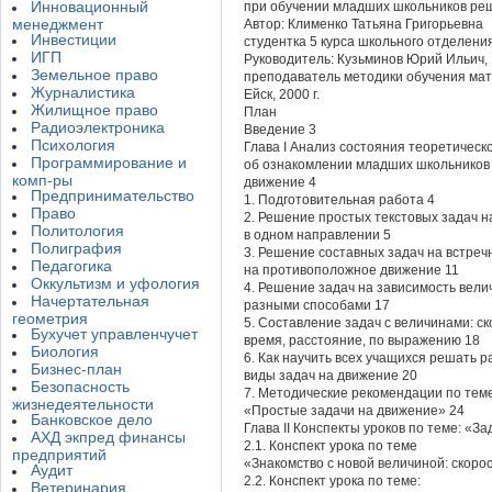
Инновационный
при обучении младших школьников ре
менеджмент
Автор: Клименко Татьяна Григорьевна
Инвестиции
студентка 5 курса школьного отделени
ИГП
Руководитель: Кузьминов Юрий Ильич,
Земельное право
преподаватель методики обучения ма
Журналистика
Ейск, 2000 г.
Жилищное право
План
Радиоэлектроника
Введение 3
Психология
Глава I Анализ состояния теоретическ
Программирование и
об ознакомлении младших школьников 
комп-ры
движение 4
Предпринимательство
1. Подготовительная работа 4
Право
2. Решение простых текстовых задач 
Политология
в одном направлении 5
Полиграфия
3. Решение составных задач на встреч
Педагогика
на противоположное движение 11
Оккультизм и уфология
4. Решение задач на зависимость вели
Начертательная
разными способами 17
геометрия
5. Составление задач с величинами: ск
Бухучет управленчучет
время, расстояние, по выражению 18
Биология
6. Как научить всех учащихся решать 
Бизнес-план
виды задач на движение 20
Безопасность
7. Методические рекомендации по тем
жизнедеятельности
«Простые задачи на движение» 24
Банковское дело
Глава II Конспекты уроков по теме: «З
АХД экпред финансы
2.1. Конспект урока по теме
предприятий
«Знакомство с новой величиной: скоро
Аудит
2.2. Конспект урока по теме:
Ветеринария