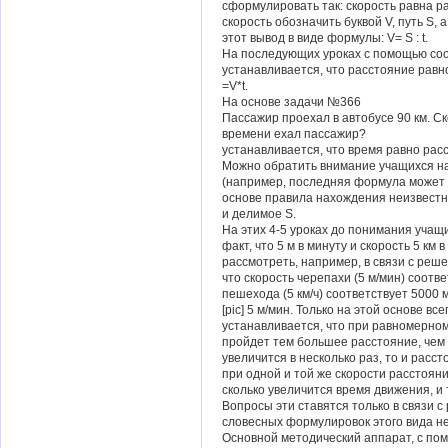
сформулировать так: скорость равна р
скорость обозначить буквой V, путь S, 
этот вывод в виде формулы: V= S : t.
На последующих уроках с помощью со
устанавливается, что расстояние равн
=V*t.
На основе задачи №366
Пассажир проехал в автобусе 90 км. Ск
времени ехал пассажир?
устанавливается, что время равно рас
Можно обратить внимание учащихся н
(например, последняя формула может бы
основе правила нахождения неизвестног
и делимое S.
На этих 4-5 уроках до понимания учащ
факт, что 5 м в минуту и скорость 5 км 
рассмотреть, например, в связи с реш
что скорость черепахи (5 м/мин) соотве
пешехода (5 км/ч) соответствует 5000 м/
[pic] 5 м/мин. Только на этой основе в
устанавливается, что при равномерном
пройдет тем большее расстояние, чем 
увеличится в несколько раз, то и расст
при одной и той же скорости расстояни
сколько увеличится время движения, и т
Вопросы эти ставятся только в связи 
словесных формулировок этого вида не
Основной методический аппарат, с по