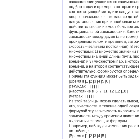
ознакомление учащихся со взаимосвяз
подбор задач и примеров, которые их
соответствующей методики следует так
«первоначальное ознакомление детей 
для установления причинной связи м
действительности и имеет большое зн
функциональной зависимости». Заметим
зависимости между двумя (а не тремя)
пройденным телом, и временем, затра
скорость – величина постоянная). В э
множествами: 1) множество значений т
множеством значений длины (пути, пр
времени) и 3) множеством пар, в котор
времени, а на втором соответствующее
действительно, формируются определ
Причем эта функция может быть задан
|Время в |1 |2 |3 |4 |5 |6 |
|секундах | | | | | | |
|Расстояние в |6 |7 |11 |12 |12 |18 |
|метрах | | | | | | |
Из этой таблицы можно сделать вывод,
что, в частности, в течение одной сек
формулой эту зависимость выразить не
зависимость между временем движения
выразить и с помощью формулы.
Например, наблюдая изменения рассто
по таблице:
|Время в |1 |2 |3 |4 |5 |