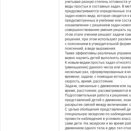
учитывая разную степень готовности 
виды простых и составных задач. В ме
предусматриваются определенные этап
задач нового вида, которая сводится 
предусмотренных в учебнике или сост
ознакомление с решением задач новог
совершенствованию умения решать зад
этом этапе ученики решают задачи сам
решения, при этом используют разли
с пояснением в утвердительной форме
пояснений, в виде выражения.
Также эффективны различные упражнен
важно научить детей выполнять провер
К новым видам простых задач относятс
(уменьшение) данного числа или значе
несколько раз, сформулированные в к
времени; задачи, с помощью которых р
скорость, время, расстояние.
Задачи, связанные с движением или за
время, расстояние, рассматриваются в 
Подготовительная работа к решению 
представлений детей о движении, знак
раскрытие связей между величинами: с
С целью обобщения представлений де
специальную экскурсию по наблюдению
провести наблюдения в условиях класс
сами дети. На экскурсии и во время ра
движением одного тела и двух тел отно