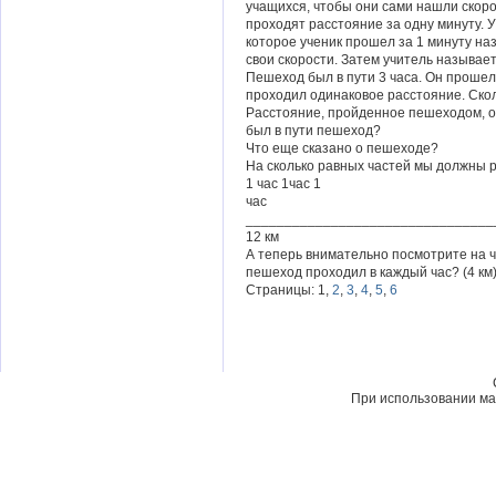
учащихся, чтобы они сами нашли скоро
проходят расстояние за одну минуту. 
которое ученик прошел за 1 минуту н
свои скорости. Затем учитель называе
Пешеход был в пути 3 часа. Он прошел
проходил одинаковое расстояние. Ско
Расстояние, пройденное пешеходом, о
был в пути пешеход?
Что еще сказано о пешеходе?
На сколько равных частей мы должны 
1 час 1час 1
час
________________________________
12 км
А теперь внимательно посмотрите на ч
пешеход проходил в каждый час? (4 км)
Страницы: 1,
2
,
3
,
4
,
5
,
6
При использовании мат