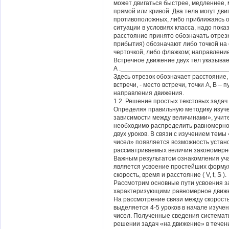
может двигаться быстрее, медленнее, 
прямой или кривой. Два тела могут дви
противоположных, либо приближаясь о
ситуации в условиях класса, надо пока
расстояние принято обозначать отрезк
прибытия) обозначают либо точкой на 
черточкой, либо флажком; направлени
Встречное движение двух тел указывае
А .______________________________
Здесь отрезок обозначает расстояние,
встречи, - место встречи, точки А, В – 
направления движения.
1.2. Решение простых текстовых задач
Определяя правильную методику изуч
зависимости между величинами», учит
необходимо распределить равномерно, 
двух уроков. В связи с изучением тем
чисел» появляется возможность устан
рассматриваемых величин закономерн
Важным результатом ознакомления уча
является усвоение простейших формул
скорость, время и расстояние ( V, t, S ).
Рассмотрим основные пути усвоения з
характеризующими равномерное движ
На рассмотрение связи между скорост
выделяется 4-5 уроков в начале изуч
чисел. Полученные сведения системат
решении задач «на движение» в течени