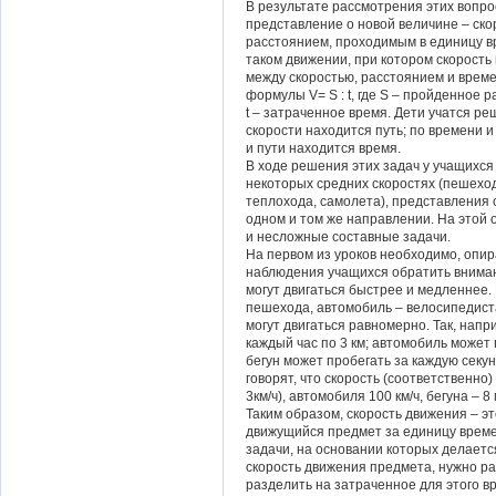
В результате рассмотрения этих вопро
представление о новой величине – ско
расстоянием, проходимым в единицу вр
таком движении, при котором скорость
между скоростью, расстоянием и врем
формулы V= S : t, где S – пройденное р
t – затраченное время. Дети учатся ре
скорости находится путь; по времени и
и пути находится время.
В ходе решения этих задач у учащихс
некоторых средних скоростях (пешеход
теплохода, самолета), представления 
одном и том же направлении. На этой
и несложные составные задачи.
На первом из уроков необходимо, опи
наблюдения учащихся обратить вниман
могут двигаться быстрее и медленнее.
пешехода, автомобиль – велосипедиста
могут двигаться равномерно. Так, нап
каждый час по 3 км; автомобиль может 
бегун может пробегать за каждую секунд
говорят, что скорость (соответственно)
3км/ч), автомобиля 100 км/ч, бегуна – 8 
Таким образом, скорость движения – э
движущийся предмет за единицу врем
задачи, на основании которых делается
скорость движения предмета, нужно ра
разделить на затраченное для этого в