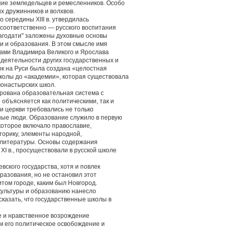
ие земледельцев и ремесленников. Особо
х дружинников и волхвов.
 середины XIII в. утвердилась
, соответственно — русского воспитания
лагодати" заложены духовные основы
и и образования. В этом смысле имя
ами Владимира Великого и Ярослава
 деятельности других государственных и
ок на Руси была создана «целостная
колы до «академии», которая существовала
монастырских школ.
ирована образовательная система с
объясняется как политическими, так и
и церкви требовались не только
ные люди. Образование служило в первую
которое включало православие,
иторику, элементы народной,
о литературы. Основы содержания
XI в., просуществовали в русской школе
вского государства, хотя и повлек
разования, но не остановил этот
итом городе, каким был Новгород.
культуры и образованию нанесло
казать, что государственные школы в
е и нравственное возрождение
м его политическое освобождение и