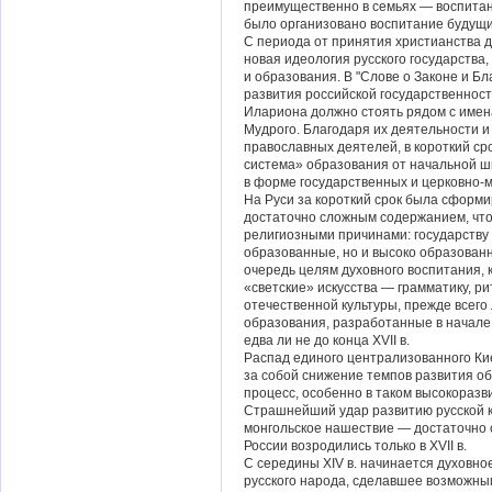
преимущественно в семьях — воспитан
было организовано воспитание будущи
С периода от принятия христианства до
новая идеология русского государства
и образования. В "Слове о Законе и Б
развития российской государственност
Илариона должно стоять рядом с имен
Мудрого. Благодаря их деятельности и
православных деятелей, в короткий ср
система» образования от начальной ш
в форме государственных и церковно-
На Руси за короткий срок была сформ
достаточно сложным содержанием, что 
религиозными причинами: государству 
образованные, но и высоко образован
очередь целям духовного воспитания, 
«светские» искусства — грамматику, р
отечественной культуры, прежде всег
образования, разработанные в начале 
едва ли не до конца XVII в.
Распад единого централизованного Кие
за собой снижение темпов развития об
процесс, особенно в таком высокоразв
Страшнейший удар развитию русской 
монгольское нашествие — достаточно с
России возродились только в XVII в.
С середины XIV в. начинается духовно
русского народа, сделавшее возможны