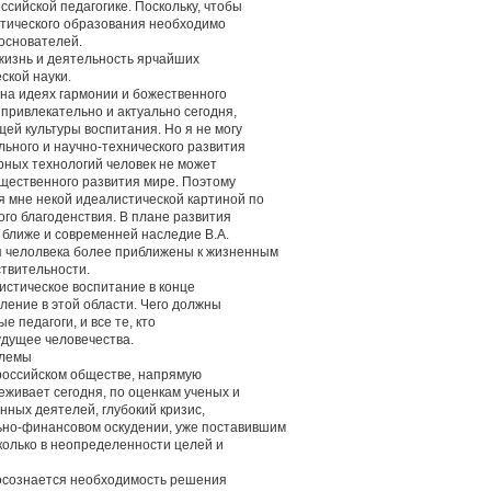
ссийской педагогике. Поскольку, чтобы
тического образования необходимо
основателей.
жизнь и деятельность ярчайших
ской науки.
на идеях гармонии и божественного
 привлекательно и актуально сегодня,
щей культуры воспитания. Но я не могу
льного и научно-технического развития
рных технологий человек не может
бщественного развития мире. Поэтому
я мне некой идеалистической картиной по
го благоденствия. В плане развития
е ближе и современней наследие В.А.
я челолвека более приближены к жизненным
твительности.
нистическое воспитание в конце
ление в этой области. Чего должны
е педагоги, и все те, кто
удущее человечества.
блемы
российском обществе, напрямую
еживает сегодня, по оценкам ученых и
нных деятелей, глубокий кризис,
ьно-финансовом оскудении, уже поставившим
сколько в неопределенности целей и
 осознается необходимость решения