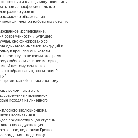
 положения и выводы могут изменить
овать новые профессиональные
лей разного уровня.
 российского образования
моей дипломной работы является то,
нтированное исследование.
ия современности и будущего
случае, оно фиксировано со
ысле одинаково мыслили Конфуций и
кольку в прошлом они хотели
. Поскольку наше время это время
тому любое осмысление истории,
сии. И поэтому, осмысливая
ь наше образование, воспитание?
уру?
у стремиться к беспристрастному
к в целом, так и в его
ах современных временно-
орые исходят из линейного
ак плоского эволюционизма,
звития воспитания и
каждая предшествующая ступень
товка к последующей (из
рственное, педагогика Греции
Возрождения – педагогику