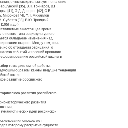
вания, о чем свидетельствует появление
Гершунский [35], В.Н. Гончаров, В.Н.
ья [41], Э.Д. Днепров [42], О.В.
.Б. Миронов [74], Ф.Т. Михайлов
А.И. Субетто [98], В.Ю. Троицкий
[105] и др.)
ствляемые в настоящее время,
о нового типа социокультурного
ается обладание изменения над
пирование старого. Между тем, речь
, но об отрицании отрицания, о
анализа событий и явлений прошлого.
 реформированию российской школы в
выбор темы дипломной работы,
едующим образом: каковы ведущие тенденции
ийской школе.
кое развитие российского
торического развития российского
урно-исторического развития
зования;
 гуманистических идей российской
исследования определяет
одаря которому раскрытие сущности