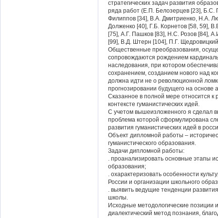
стратегических задач развития образо
ряда работ (Е.П. Белозерцев [23], Б.С. 
Филиппов [34], В.А. Дмитриенко, Н.А. Люр
Долженко [40], Г.Б. Корнетов [58, 59], В
[75], А.Г. Пашков [83], Н.С. Розов [84], 
[99], В.Д. Штерн [104], П.Г. Щедровицкий 
Общественные преобразования, осуще
сопровождаются рождением кардинальн
наследования, при котором обеспечив
сохранением, созданием нового над ко
должна идти не о революционной ломке
прогнозировании будущего на основе 
Сказанное в полной мере относится к
контексте гуманистических идей.
С учетом вышеизложенного я сделал 
проблема которой сформулирована сл
развития гуманистических идей в росс
Объект дипломной работы – историчес
гуманистического образования.
Задачи дипломной работы:
. проанализировать основные этапы ис
образования;
. охарактеризовать особенности культ
России и организации школьного обра
. выявить ведущие тенденции развития
школы.
Исходные методологические позиции 
диалектический метод познания, благ