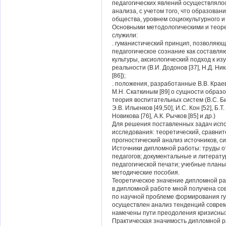
педагогических явлений осуществлялос
анализа, с учетом того, что образова
общества, уровнем социокультурного и 
Основными методологическими и теор
служили:
. гуманистический принцип, позволяю
педагогическое сознание как составля
культуры, аксиологический подход к из
реальности (В.И. Додонов [37], Н.Д. Ник
[86]);
. положения, разработанные В.В. Краевс
М.Н. Скаткиным [89] о сущности образ
теория воспитательных систем (В.С. Биб
Э.В. Ильенков [49,50], И.С. Кон [52], Б.Т.
Новикова [76], А.К. Рычков [85] и др.)
Для решения поставленных задач испо
исследования: теоретический, сравнит
прогностический анализ источников, с
Источники дипломной работы: труды о
педагогов; документальные и литерат
педагогической печати; учебные планы
методические пособия.
Теоретическое значение дипломной ра
в дипломной работе мной получена со
по научной проблеме формирования гу
осуществлен анализ тенденций соврем
намечены пути преодоления кризисных
Практическая значимость дипломной р