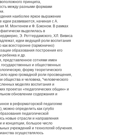
тивоположного принципа,
ость между разными формами
ия.
ождения наиболее яркое выражение
е идеи развиваются, начиная с А.
чая М. Монтенем и Ф. Бэконом. В рамках
 фактически выделилась в
ерджерио, Э. Роттердамского, ХЛ. Вивиса
надлежат, идеи ведущей роли воспитания
о как всесторонне (гармонично)
изации образования построения его
 ребенка и др.
я, представленное сотнями имен
 государственных и общественных
ологическую, форму теоретического
сило идею громадной роли просвещения,
и общества и человека, "человеческого
исленных моделях воспитания и
ких проектах «педагогических общин» и
нальном обновлении содержания и
анное в реформаторской педагогике
.), можно определить как сугубо
образования педагогической
ись новые отрасли и направления
ии и концепции, большое число
ьных учреждений и технологий обучения.
тианства осуществлялось