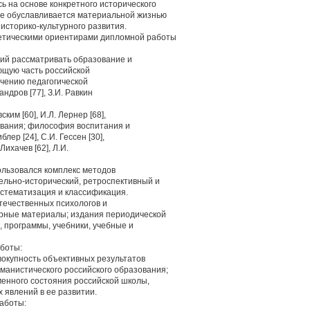
ь на основе конкретного исторического
ние обуславливается материальной жизнью
историко-культурного развития.
етическими ориентирами дипломной работы
щий рассматривать образование и
ющую часть российской
учению педагогической
андров [77], З.И. Равкин
ким [60], И.Л. Лернер [68],
ования; философия воспитания и
лер [24], С.И. Гессен [30],
 Лихачев [62], Л.И.
льзовался комплекс методов
ельно-исторический, ретроспективный и
истематизация и классификация.
течественных психологов и
урные материалы; издания периодической
, программы, учебники, учебные и
боты:
вокупность объективных результатов
манистического российского образования;
енного состояния российской школы,
 явлений в ее развитии.
аботы: