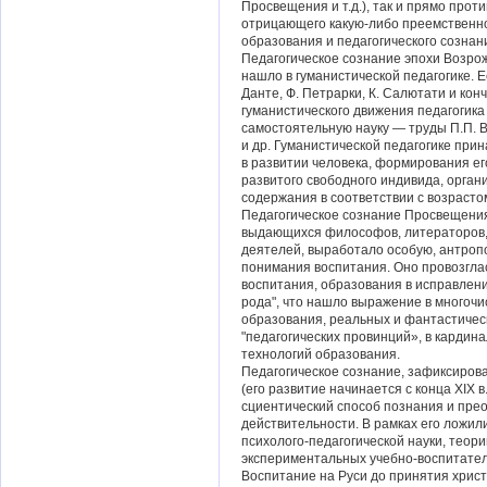
Просвещения и т.д.), так и прямо про
отрицающего какую-либо преемственн
образования и педагогического сознан
Педагогическое сознание эпохи Возр
нашло в гуманистической педагогике. Е
Данте, Ф. Петрарки, К. Салютати и кон
гуманистического движения педагогика
самостоятельную науку — труды П.П. В
и др. Гуманистической педагогике при
в развитии человека, формирования ег
развитого свободного индивида, орган
содержания в соответствии с возрастом
Педагогическое сознание Просвещени
выдающихся философов, литераторов,
деятелей, выработало особую, антроп
понимания воспитания. Оно провозгла
воспитания, образования в исправлени
рода", что нашло выражение в многоч
образования, реальных и фантастичес
"педагогических провинций», в карди
технологий образования.
Педагогическое сознание, зафиксиров
(его развитие начинается с конца XIX в
сциентический способ познания и пре
действительности. В рамках его ложил
психолого-педагогической науки, теор
экспериментальных учебно-воспитател
Воспитание на Руси до принятия хрис