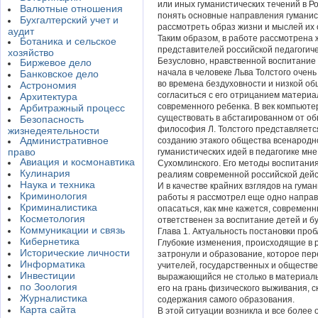
или иных гуманистических течений в Ро
Валютные отношения
понять основные направления гуманис
Бухгалтерский учет и
рассмотреть образ жизни и мыслей их 
аудит
Таким образом, в работе рассмотрена 
Ботаника и сельское
представителей российской педагогиче
хозяйство
Безусловно, нравственной воспитание 
Биржевое дело
начала в человеке Льва Толстого очень
Банковское дело
во времена бездуховности и низкой об
Астрономия
согласиться с его отрицанием материа
Архитектура
современного ребенка. В век компьюте
Арбитражный процесс
существовать в абстагированном от о
Безопасность
философия Л. Толстого представляетс
жизнедеятельности
Административное
созданию этакого общества всенародно
право
гуманистических идей в педагогике мн
Авиация и космонавтика
Сухомлинского. Его методы воспитани
Кулинария
реалиям современной российской дейс
Наука и техника
И в качестве крайних взглядов на гума
Криминология
работы я рассмотрел еще одно направ
Криминалистика
опасаться, как мне кажется, современны
Косметология
ответственен за воспитание детей и б
Коммуникации и связь
Глава 1. Актуальность постановки про
Кибернетика
Глубокие изменения, происходящие в 
Исторические личности
затронули и образование, которое пер
Информатика
учителей, государственных и обществе
Инвестиции
выражающийся не столько в материал
по Зоология
его на грань физического выживания, 
Журналистика
содержания самого образования.
Карта сайта
В этой ситуации возникла и все более