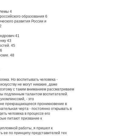
блемы 4
российского образования 6
ического развития России и
2
андрович 41
енку 43
остей. 45
46
ские. 48
4
огика. Но воспитывать человека -
 искусству не могут никакие, даже
поэтому с таким вниманием рассматриваем
ны подлинным талантом воспитателей.
ухомлинсский, - это
а не прекращающееся проникновение в
ательная черта - постоянно открывать в
деть человека в процессе его
орые питают призвание к
дипломной работы, я пришел к
ить ее по принципу представителей тех