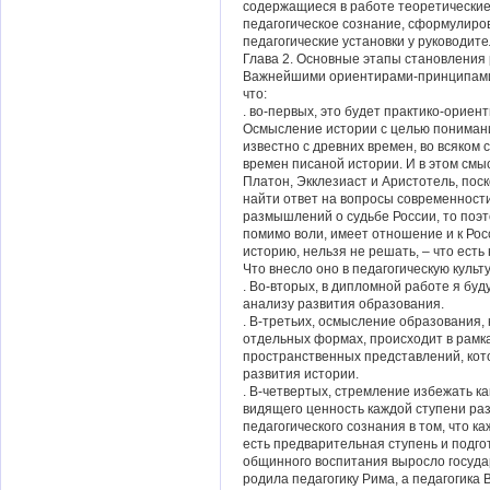
содержащиеся в работе теоретические
педагогическое сознание, сформулир
педагогические установки у руководите
Глава 2. Основные этапы становления
Важнейшими ориентирами-принципами 
что:
. во-первых, это будет практико-орие
Осмысление истории с целью пониман
известно с древних времен, во всяком 
времен писаной истории. И в этом см
Платон, Экклезиаст и Аристотель, пос
найти ответ на вопросы современности
размышлений о судьбе России, то поэ
помимо воли, имеет отношение и к Рос
историю, нельзя не решать, – что ест
Что внесло оно в педагогическую культ
. Во-вторых, в дипломной работе я буд
анализу развития образования.
. В-третьих, осмысление образования, ка
отдельных формах, происходит в рамк
пространственных представлений, кот
развития истории.
. В-четвертых, стремление избежать к
видящего ценность каждой ступени ра
педагогического сознания в том, что 
есть предварительная ступень и подго
общинного воспитания выросло госуда
родила педагогику Рима, а педагогика 