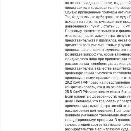
на основании доверенности, выданной
представителя (руководителя) о врем
Однако приведенные примеры нетипичн
Так, Федеральные арбитражные суды Во
исходят из того, что руководители пр
доверенности (пункт 3 статьи 55 ГК РФ
Поскольку представительства и филиа
ответственности, административную о
представительств и филиалов, несет с
представителя имелись только у руков
процесс привлечения к административн
Возникает вопрос: кто, кроме законн
юридического лица при привлечении ег
рассмотрении подобного дела лица, 
представителем, в качестве защитника
правонарушении с момента составлен
процессуальными правами лица, в отно
28.2 КоАП РФ право на представление
конкретизировать, кто и на основании
25.5 КоАП РФ защитником может быть 
Если говорить о доверенности, надо у
делу. Полагаем, что требовать у пред
привлечении к административной ответ
рассмотрения дел невелики. При прив
филиала указанное требование неизбе
юрисдикционными органами. В данном 
закрепляющей соответствующие полно
разбирательстве в арбитражном суде,