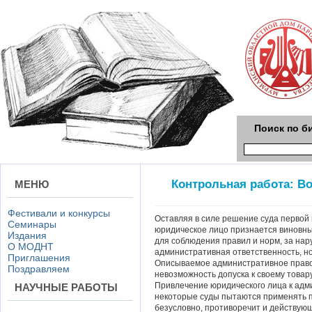
Поиск по б
Контрольная работа: В
МЕНЮ
Фестивали и конкурсы
Оставляя в силе решение суда первой 
Семинары
юридическое лицо признается виновны
Издания
для соблюдения правил и норм, за на
О МОДНТ
административная ответственность, н
Приглашения
Описываемое административное право
Поздравляем
невозможность допуска к своему товар
Привлечение юридического лица к адм
НАУЧНЫЕ РАБОТЫ
некоторые суды пытаются применять 
безусловно, противоречит и действующ