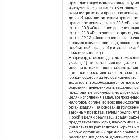
принадлежащих юридическому лицу ил
и документов»; статья 27.15 «Привод»
административном правонарушении»; с
дела об административном правонаруш
правонарушении»; статья 30.6 «Рассм
статья 30.8 «Оглашение решения, вын
статья 31.8 «Разрешение вопросов, с
статья 32.12 «Исполнение постановле
Нередко юридическое лицо, расположе
необъятной страны. И в отдельных ар
юридического лица.
Например, отклоняя доводы таможенно
указал[51], что законными представит
иное лицо, признанное в соответстви
законного представителя подтверждаю
юридического лица его возглавляет ге
должность и освобождаются от должно
основании доверенности, выданной ру
предприятие уполномочило директора
целях исполнения задач, возложенных 
налоговом органе, во всех внебюджетн
организациях. На основании изложенно
законным представителем предприятия
Порой в целях реализации задач зак
представителями юридического лица и
(заместителя руководителя, юриста и 
жалобе организации признал правильн
рассмотрения дела об административ