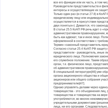
все его функции или их часть, в том ч
Руководители представительств и фил
интересы и осуществляющие их защиту
Только один раз (в статье 27.8) в Ко
юридическому лицу или индивидуальн
осуществляется в присутствии предст
двух понятых»). Думается, что законод
В статье 25.5 КоАП РФ речь идет о «п
административном правонарушении, к
быть как адвокат, так и иное лицо. П
оформленной в соответствии с требов
Термин «законный представитель юриди
Согласно статье 25.4 КоАП РФ защиту 
представители - руководитель, иные л
юридического лица. Полномочия закон
его служебное положение. Таким обра
орган, т.е. физическое лицо, предста
об административном правонарушении
В специальной литературе[46] уже обр
органа акционерного общества и обще
акционеров или общего собрания учас
предпринимателю[47].
Однако управлять делами через едино
товарищества - это объединения лиц, 
товарищества и товарищества на вере
употребляются; во многих некоммерче
учредительными документами (решения
лица, ни его органами. Следовательно