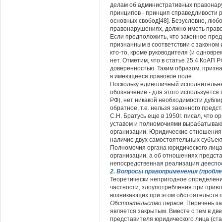
делам об административных правонару
принципов - принцип справедливости р
основных свобод[48]. Безусловно, люб
правонарушениях, должно иметь право
Если предположить, что законное пред
признанным в соответствии с законом 
кто-то, кроме руководителя (и одновр
нет. Отметим, что в статье 25.4 КоАП 
доверенностью. Таким образом, призн
в имеющееся правовое поле.
Поскольку единоличный исполнительны
обозначение - для этого используется 
РФ), нет никакой необходимости дубли
обратное, т.е. нельзя законного пред
С.Н. Братусь еще в 1950г. писал, что о
уставом и полномочиями вырабатывают
организации. Юридические отношения 
наличие двух самостоятельных субъект
Полномочия органа юридического лица
организации, а об отношениях представ
непосредственная реализация дееспос
2. Вопросы правоприменения (пробл
Теоретически непригодное определени
частности, злоупотребления при прив
возникающих при этом обстоятельств п
Обстоятельство первое.
Перечень за
является закрытым. Вместе с тем в дв
представителя юридического лица (ста