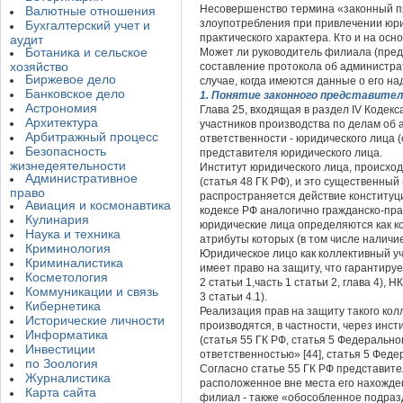
Несовершенство термина «законный пр
Валютные отношения
злоупотребления при привлечении юри
Бухгалтерский учет и
практического характера. Кто и на ос
аудит
Ботаника и сельское
Может ли руководитель филиала (пред
хозяйство
составление протокола об администра
Биржевое дело
случае, когда имеются данные о его 
Банковское дело
1. Понятие законного представител
Астрономия
Глава 25, входящая в раздел IV Коде
Архитектура
участников производства по делам об
Арбитражный процесс
ответственности - юридического лица (
Безопасность
представителя юридического лица.
жизнедеятельности
Институт юридического лица, происхо
Административное
(статья 48 ГК РФ), и это существенны
право
распространяется действие конституци
Авиация и космонавтика
кодексе РФ аналогично гражданско-пра
Кулинария
юридические лица определяются как к
Наука и техника
атрибуты которых (в том числе наличи
Криминология
Юридическое лицо как коллективный уч
Криминалистика
имеет право на защиту, что гарантирует
Косметология
2 статьи 1,часть 1 статьи 2, глава 4), Н
Коммуникации и связь
3 статьи 4.1).
Кибернетика
Реализация прав на защиту такого кол
Исторические личности
производятся, в частности, через инс
Информатика
(статья 55 ГК РФ, статья 5 Федеральн
Инвестиции
ответственностью» [44], статья 5 Феде
по Зоология
Согласно статье 55 ГК РФ представит
Журналистика
расположенное вне места его нахожде
Карта сайта
филиал - также «обособленное подраз