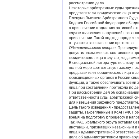
рассмотрении дела.
Некоторые арбитражные суды признают
представителя юридического лица нез
Пленума Высшего Арбитражного Суда РФ
Кодекса Российской Федерации об адм
о привлечении к административной от
случае выявления нарушений названно
привлечении. Такой подход породил з
от участия в составлении протокола.
Обстоятельство второе
. Президиум 
допустил возможность составления пр
юридического лица в случае, когда им
В специальной литературе по этому по
полной мере соответствует закону, по
представителя юридического лица в с
юрисдикционных органов в России свы
функции, а также обеспечивать всеми 
лица при составлении протокола по д
При рассмотрении дел об оспаривани
ответственности суды арбитражной си
для извещения законного представите
Цель такого извещения - предоставле
защиты, закрепленные в КоАП РФ. По
время на подготовку к процессу и на
Так, ФАС Уральского округа оставил б
инстанции, признавших незаконным и
лица к административной ответственн
дела об административном правонаруш