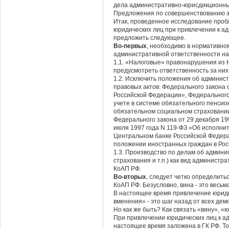
дела административно-юрисдикционным
Предложения по совершенствованию з
Итак, проведенное исследование про
юридических лиц при привлечении к а
предложить следующее.
Во-первых
, необходимо в нормативно
административной ответственности на
1.1. «Налоговые» правонарушения из 
предусмотреть ответственность за них
1.2. Исключить положения об админист
правовых актов: Федерального закона 
Российской Федерации», Федерального
учете в системе обязательного пенсио
обязательном социальном страховании
Федерального закона от 29 декабря 19
июля 1997 года N 119-ФЗ «Об исполнит
Центральном банке Российской Федерац
положении иностранных граждан в Рос
1.3. Производство по делам об админи
страхования и т.п.) как вид админист
КоАП РФ.
Во-вторых
, следует четко определить
КоАП РФ. Безусловно, вина - это весь
В настоящее время привлечение юриди
вменения» - это шаг назад от всех дем
Но как же быть? Как связать «вину», 
При привлечении юридических лиц к ад
настоящее время заложена в ГК РФ. То