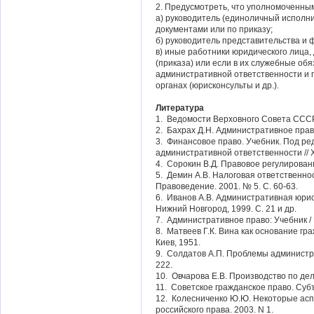
2. Предусмотреть, что уполномоченны
а) руководитель (единоличный исполни
документами или по приказу;
б) руководитель представительства и
в) иные работники юридического лица
(приказа) или если в их служебные об
административной ответственности и 
органах (юрисконсульты и др.).
Литература
1. Ведомости Верховного Совета СССР. 
2. Бахрах Д.Н. Административное право:
3. Финансовое право. Учебник. Под ред
административной ответственности // Хо
4. Сорокин В.Д. Правовое регулировани
5. Демин А.В. Налоговая ответственно
Правоведение. 2001. № 5. С. 60-63.
6. Иванов А.В. Административная юрис
Нижний Новгород, 1999. С. 21 и др.
7. Административное право: Учебник / П
8. Матвеев Г.К. Вина как основание гра
Киев, 1951.
9. Солдатов А.П. Проблемы администрат
222.
10. Овчарова Е.В. Производство по дел
11. Советское гражданское право. Субъе
12. Колесниченко Ю.Ю. Некоторые асп
российского права. 2003. N 1.