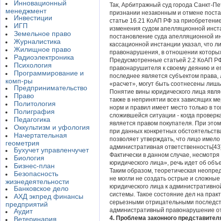
Инновационный
Так, Арбитражный суд города Санкт-Пе
менеджмент
признании незаконным и отмене поста
Инвестиции
статье 16.21 КоАП РФ за приобретени
ИГП
изменения судом апелляционной инста
Земельное право
постановление суда апелляционной и
Журналистика
кассационной инстанции указал, что 
Жилищное право
правонарушения, в отношении которых 
Радиоэлектроника
Предусмотренные статьей 2.2 КоАП Р
Психология
правонарушителя к своему деянию и е
Программирование и
последнее является субъектом права, 
комп-ры
«расчет», могут быть соотнесены лишь
Предпринимательство
Понятие вины юридического лица явля
Право
также в непринятии всех зависящих ме
Политология
норм и правил имеет место только в т
Полиграфия
сложившейся ситуации - когда провер
Педагогика
является правом покупателя. При это
Оккультизм и уфология
при данных конкретных обстоятельства
Начертательная
позволяет утверждать, что лицо имел
геометрия
административная ответственность[43]
Бухучет управленчучет
Фактически в данном случае, несмотря
Биология
юридического лица», речь идет об объ
Бизнес-план
Таким образом, теоретическая неопре
Безопасность
не могли не создать острые и сложны
жизнедеятельности
юридического лица к административно
Банковское дело
системы. Такое состояние дел на прак
АХД экпред финансы
серьезными отрицательными последст
предприятий
административный правонарушение от
Аудит
4. Проблема законного представител
Ветеринария