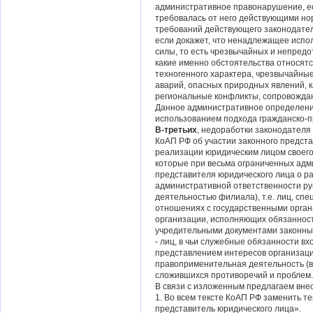
административное правонарушение, есл
требовалась от него действующими н
требований действующего законодател
если докажет, что ненадлежащее исп
силы, то есть чрезвычайных и непредо
какие именно обстоятельства относят
техногенного характера, чрезвычайные
аварий, опасных природных явлений, 
региональные конфликты, сопровожда
Данное административное определение
использованием подхода гражданско-п
В-третьих
, недоработки законодателя
КоАП РФ об участии законного предст
реализации юридическим лицом своего
которые при весьма ограниченных адм
представителя юридического лица о ра
административной ответственности ру
деятельностью филиала), т.е. лиц, сп
отношениях с государственными орган
организации, исполняющих обязанности
учредительными документами законным
- лиц, в чьи служебные обязанности в
представлением интересов организаци
правоприменительная деятельность (в
сложившихся противоречий и проблем.
В связи с изложенным предлагаем вне
1. Во всем тексте КоАП РФ заменить 
представитель юридического лица».