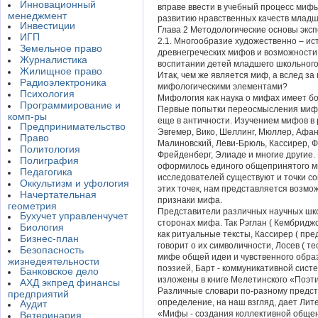
Инновационный
вправе ввести в учебный процесс мифы 
менеджмент
развитию нравственных качеств младш
Инвестиции
Глава 2 Методологические основы экс
ИГП
2.1. Многообразие художественно – ис
Земельное право
древнегреческих мифов и возможности
Журналистика
воспитании детей младшего школьного
Жилищное право
Итак, чем же является миф, а вслед за
Радиоэлектроника
мифологическими элементами?
Психология
Мифология как наука о мифах имеет б
Программирование и
Первые попытки переосмысления миф
комп-ры
еще в античности. Изучением мифов в
Предпринимательство
Эвгемер, Вико, Шеллинг, Мюллер, Афан
Право
Малиновский, Леви-Брюль, Кассирер, Ф
Политология
Фрейденберг, Элиаде и многие другие.
Полиграфия
оформилось единого общепринятого мн
Педагогика
исследователей существуют и точки с
Оккультизм и уфология
этих точек, нам представляется возмо
Начертательная
признаки мифа.
геометрия
Представители различных научных шк
Бухучет управленчучет
сторонах мифа. Так Рэглан ( Кембрид
Биология
как ритуальные тексты, Кассирер ( пр
Бизнес-план
говорит о их символичности, Лосев ( т
Безопасность
мифе общей идеи и чувственного обр
жизнедеятельности
поэзией, Барт - коммуникативной сис
Банковское дело
изложены в книге Мелетинского «Поэт
АХД экпред финансы
Различные словари по-разному предс
предприятий
определение, на наш взгляд, дает Лит
Аудит
«Мифы - создания коллективной общ
Ветеринария