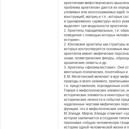
архетипами мифотворческого мышления
проблема архетипов» дается их опред
уловимых или неосознаваемых идей, по
конструкций, матриц и т.п., которые с
и одновременно «арматуру» всего унив
выделяет три модальности архетипов:
1. Архетипы парадигмальные, т.е. об
поведения с помощью которых человеч
истории».
2. Юнговские архетипы как структуры к
которых контролируются основные мыс
архетипов имеют мифические персона
знаки, геометрические фигуры, образц
архаические сюжеты и др.
3. Архетипы «физикалистские». Они от
ментально-психических, понятийных и
Е.М. Мелетинский включает в круг миф
природы и всего неживого, приписыва
т.е. представления, порожденные ос
Говоря о мифологических элементах, 
исторические элементы в некоторых пр
исторические личности и события пред
наделенные чертами мифических персо
функции, что и мифологические элеме
М.Элиаде. Мирча Элиаде отмечает «од
которая заключается в создании типич
признавая «общую человеческую тенде
историю одной человеческой жизни и 