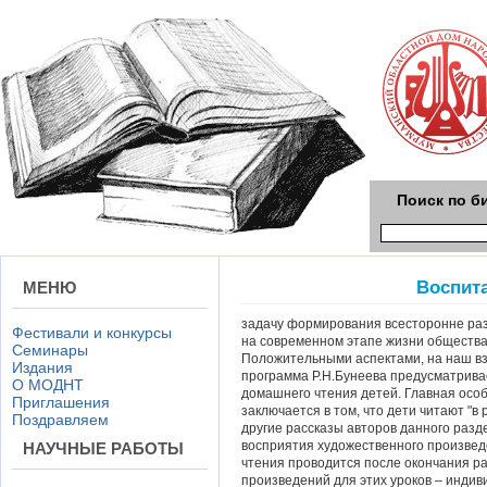
Поиск по б
Воспит
МЕНЮ
задачу формирования всесторонне раз
Фестивали и конкурсы
на современном этапе жизни общества
Семинары
Положительными аспектами, на наш взг
Издания
программа Р.Н.Бунеева предусматрива
О МОДНТ
домашнего чтения детей. Главная осо
Приглашения
заключается в том, что дети читают "в 
Поздравляем
другие рассказы авторов данного разд
восприятия художественного произвед
НАУЧНЫЕ РАБОТЫ
чтения проводится после окончания р
произведений для этих уроков – индив