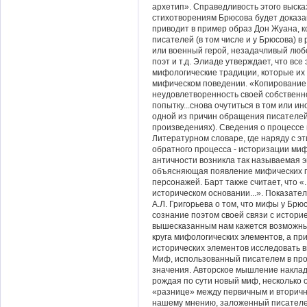
архетип». Справедливость этого выск
стихотворениям Брюсова будет доказа
приводит в пример образ Дон Жуана, к
писателей (в том числе и у Брюсова) в 
или военный герой, незадачливый любо
поэт и т.д. Элиаде утверждает, что вс
мифологические традиции, которые их
мифическом поведении. «Копирование
неудовлетворенность своей собственн
попытку...снова очутиться в том или и
одной из причин обращения писателей
произведениях). Сведения о процессе
Литературном словаре, где наряду с э
обратного процесса - историзации миф
античности возникла так называемая э
объясняющая появление мифических г
персонажей. Барт также считает, что 
историческом основании...». Показате
А.Л. Григорьева о том, что мифы у Бр
сознание поэтом своей связи с историе
вышесказанным нам кажется возможны
круга мифологических элементов, а пр
исторических элементов исследовать в
Миф, использованный писателем в пр
значения. Авторское мышление накла
рождая по сути новый миф, несколько 
«разнице» между первичным и вторичн
нашему мнению, заложенный писателе