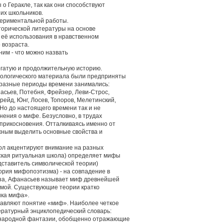
о Геракле, так как они способствуют
их школьников.
периментальной работы.
торической литературы на основе
 её использования в нравственном
 возраста.
 ним - что можно назвать
огатую и продолжительную историю.
ологического материала были предприняты
 разные периоды времени занимались:
асьев, Потебня, Фрейзер, Леви-Строс,
рейд, Юнг, Лосев, Топоров, Мелетинский,
 Но до настоящего времени так и не
ения о мифе. Безусловно, в трудах
оприкосновения. Отталкиваясь именно от
жным выделить основные свойства и
ол акцентируют внимание на разных
жская ритуальная школа) определяет мифы
едставитель символической теории)
еория мифопоэтизма) - на совпадение в
аза, Афанасьев называет миф древнейшей
темой. Существующие теории кратко
ика мифа».
тавляют понятие «миф». Наиболее четкое
ературный энциклопедический словарь:
енародной фантазии, обобщенно отражающие