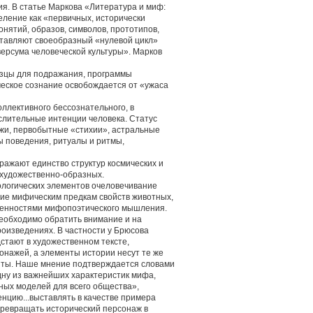
. В статье Маркова «Литература и миф:
еление как «первичных, исторически
нятий, образов, символов, прототипов,
оставляют своеобразный «нулевой цикл»
ерсума человеческой культуры». Марков
разцы для подражания, программы
еское сознание освобождается от «ужаса
оллективного бессознательного, в
лительные интенции человека. Статус
жи, первобытные «стихии», астральные
ы поведения, ритуалы и ритмы,
ражают единство структур космических и
 художественно-образных.
ологических элементов очеловечивание
ние мифическим предкам свойств животных,
обенностями мифопоэтического мышления.
необходимо обратить внимание и на
оизведениях. В частности у Брюсова
стают в художественном тексте,
нажей, а элементы истории несут те же
нты. Наше мнение подтверждается словами
ну из важнейших характеристик мифа,
ных моделей для всего общества»,
нцию...выставлять в качестве примера
превращать исторический персонаж в