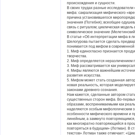
происхождения и сущности.
В своих трудах разные исследователи
мифа: сакрализация мифического «вре
причина установившегося миропорядка
значения (Потебня); всеобщее одушев
связь с ритуалом; циклическая модель
символическое значение (Мелетинский
В статье «Об интерпретации мифа в ли
Шелогурова пытается сделать предвар
понимается под мифом в современной 
1. Миф единогласно признается проду
творчества.
2. Миф определяется неразличением 
3. Миф рассматривается как универса
4. Мифы являются важнейшим источник
развития искусства.
5. Мифом может стать созданная авто
новая реальность, которая моделируе
законами древнего сознания.
Нам кажется, сделанные автором стат
существенных сторон мифа. Во-первы
образами, воспринимаемыми как реаль
наделяются особым мифологическим з
особенности мифического времени и п
линейным, а замкнуто повторяющимся,
как многократно повторяющийся в пр
повторяться в будущем» (Лотман). В 
текстов» Лотман также отмечает: «Цик