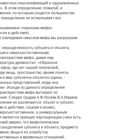
конкретных персонификаций и одушевленных
». В этом определении, пожалуй, и
жения, по которым сходится большинство
о определение не исчерпывает все
 называемые «признаки мифа»:
сли и действия).
я (овладевая смыслом мифа мы разрушаем
: неразделенность субъекта и объекта,
ным и сверхъестественным).
актеристики мифа, давая ему
тература древности»: «Образное
афор, где нет нашей логической,
где вещь, пространство, время поняты
к и мир субъектно-объектно едины, -
разных представлений, когда она
м». Исходя из данного определения
арактеристики мифа вытекают из
ия. Следуя трудам А.Ф.Лосева В.А.Марков
лении не различаются: объект и субъект,
во и действие, социум и космос,
сверхъестественное, а универсальным
 является принцип партиципации («все есть
нский уверен, что мифологическое
разделении субъекта и объекта, предмета
имени, вещи и ее атрибутов,
анственных и временных отношений,