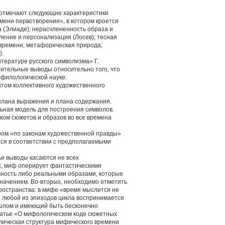
 отмечают следующие характеристики
мени первотворения», в котором кроется
 (Элиаде); нерасчлененность образа и
ление и персонализация (Лосев); тесная
 времени; метафорическая природа;
).
тературе русского символизма» Г.
ительные выводы относительно того, что
филологической науке:
ктом коллективного художественного
плана выражения и плана содержания.
льная модель для построения символов.
ом сюжетов и образов во все времена
ром «по законам художественной правды»
тся в соответствии с предполагаемыми
ьи выводы касаются не всех
х, миф оперирует фантастическими
ность либо реальными образами, которые
начением. Во-вторых, необходимо отметить
ространства: в мифе «время мыслится не
 любой из эпизодов цикла воспринимается
ошлом и имеющий быть бесконечно
статье «О мифологическом коде сюжетных
лическая структура мифического времени