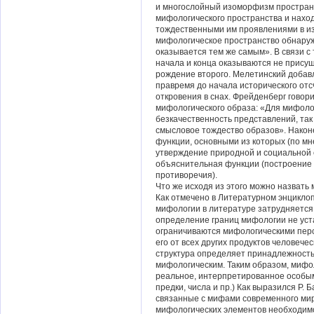
и многослойный изоморфизм пространст
мифологического пространства и нахо
тождественными им проявлениями в изо
мифологическое пространство обнаруж
оказывается тем же самым». В связи с
начала и конца оказываются не присущ
рождение второго. Мелетинский добавл
правремя до начала исторического отс
откровения в снах. Фрейденберг говор
мифологического образа: «Для мифоло
безкачественность представлений, так
смысловое тождество образов». Након
функции, основными из которых (по м
утверждение природной и социальной 
объяснительная функции (построение 
противоречия).
Что же исходя из этого можно назват
Как отмечено в Литературном энцикло
мифологии в литературе затрудняется
определение границ мифологии не уст
ограничиваются мифологическими пер
его от всех других продуктов человеч
структура определяет принадлежность
мифологическим. Таким образом, мифо
реальное, интерпретированное особым 
предки, числа и пр.) Как выразился Р.
связанные с мифами современного мира
мифологических элементов необходимо