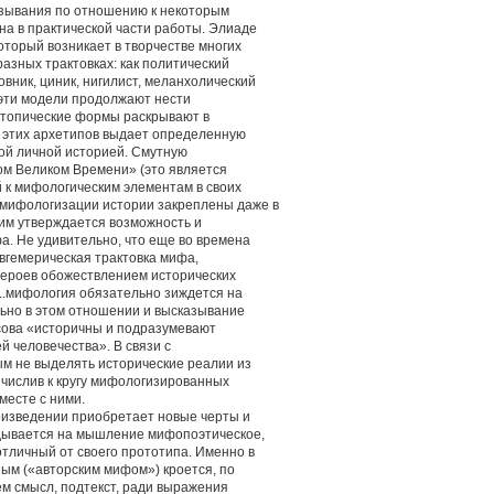
азывания по отношению к некоторым
на в практической части работы. Элиаде
оторый возникает в творчестве многих
разных трактовках: как политический
вник, циник, нигилист, меланхолический
е эти модели продолжают нести
 топические формы раскрывают в
 этих архетипов выдает определенную
ой личной историей. Смутную
ном Великом Времени» (это является
 к мифологическим элементам в своих
 мифологизации истории закреплены даже в
тим утверждается возможность и
а. Не удивительно, что еще во времена
вгемерическая трактовка мифа,
ероев обожествлением исторических
«...мифология обязательно зиждется на
льно в этом отношении и высказывание
юсова «историчны и подразумевают
й человечества». В связи с
м не выделять исторические реалии из
ичислив к кругу мифологизированных
месте с ними.
оизведении приобретает новые черты и
дывается на мышление мифопоэтическое,
отличный от своего прототипа. Именно в
ым («авторским мифом») кроется, по
м смысл, подтекст, ради выражения