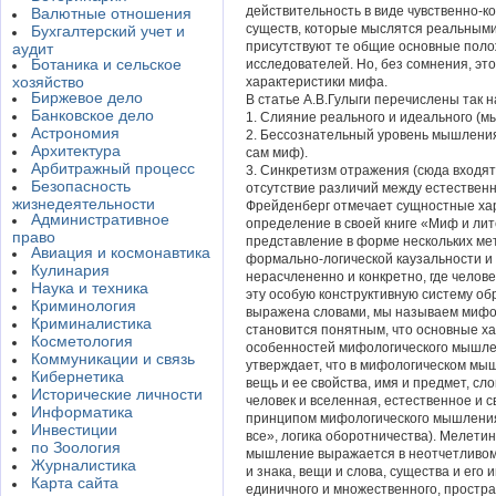
действительность в виде чувственно-
Валютные отношения
существ, которые мыслятся реальными
Бухгалтерский учет и
присутствуют те общие основные поло
аудит
Ботаника и сельское
исследователей. Но, без сомнения, эт
хозяйство
характеристики мифа.
Биржевое дело
В статье А.В.Гулыги перечислены так
Банковское дело
1. Слияние реального и идеального (мы
Астрономия
2. Бессознательный уровень мышлени
Архитектура
сам миф).
Арбитражный процесс
3. Синкретизм отражения (сюда входят
Безопасность
отсутствие различий между естествен
жизнедеятельности
Фрейденберг отмечает сущностные хар
Административное
определение в своей книге «Миф и ли
право
представление в форме нескольких мет
Авиация и космонавтика
формально-логической каузальности и 
Кулинария
нерасчлененно и конкретно, где челове
Наука и техника
эту особую конструктивную систему об
Криминология
выражена словами, мы называем мифо
Криминалистика
становится понятным, что основные х
Косметология
особенностей мифологического мышлен
Коммуникации и связь
утверждает, что в мифологическом мыш
Кибернетика
вещь и ее свойства, имя и предмет, сло
Исторические личности
человек и вселенная, естественное и 
Информатика
принципом мифологического мышления
Инвестиции
все», логика оборотничества). Мелети
по Зоология
мышление выражается в неотчетливом 
Журналистика
и знака, вещи и слова, существа и его 
Карта сайта
единичного и множественного, простр