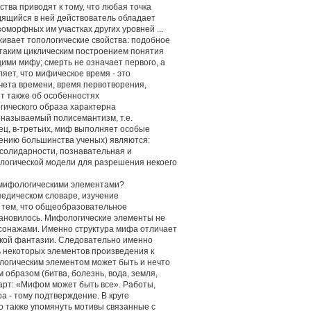
ва приводят к тому, что любая точка
дящийся в ней действователь обладает
морфных им участках других уровней ...
ивает топологические свойства: подобное
 таким циклическим построением понятия
ими мифу; смерть не означает первого, а
яет, что мифическое время - это
чета времени, время первотворения,
ит также об особенностях
гического образа характерна
 называемый полисемантизм, т.е.
ец, в-третьих, миф выполняет особые
нению большинства ученых) являются:
солидарности, познавательная и
логической модели для разрешения некоего
ь мифологическими элементами?
педическом словаре, изучение
 тем, что общеобразовательное
ановилось. Мифологические элементы не
сонажами. Именно структура мифа отличает
еской фантазии. Следовательно именно
 некоторых элементов произведения к
логическим элементом может быть и нечто
образом (битва, болезнь, вода, земля,
 Барт: «Мифом может быть все». Работы,
 - тому подтверждение. В круге
 также упомянуть мотивы связанные с