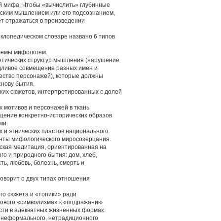
й мифа. Чтобы «вычислить» глубинные
рским мышлением или его подсознанием,
ет отражаться в произведении
клопедическом словаре названо 6 типов
стемы мифологем.
етических структур мышления (нарушение
дливое совмещение разных имен и
чество персонажей), которые должны
снову бытия.
ских сюжетов, интерпретированных с долей
 мотивов и персонажей в ткань
ащение конкретно-исторических образов
ми.
х и этнических пластов национального
енты мифологического миросозерцания.
ская медитация, ориентированная на
го и природного бытия: дом, хлеб,
ость, любовь, болезнь, смерть и
оворит о двух типах отношения
го сюжета и «топики» ради
кового «символизма» к «подражанию
сти в адекватных жизненных формах.
 неформального, нетрадиционного