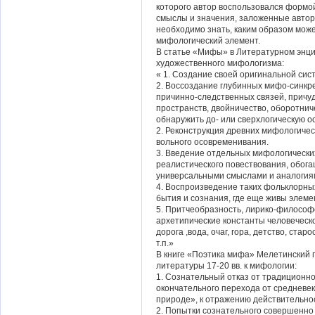
которого автор воспользовался формо
смыслы и значения, заложенные авто
необходимо знать, каким образом мож
мифологический элемент.
В статье «Мифы» в Литературном энци
художественного мифологизма:
« 1. Создание своей оригинальной си
2. Воссоздание глубинных мифо-синкр
причинно-следственных связей, причу
пространств, двойничество, оборотни
обнаружить до- или сверхлогическую о
2. Реконструкция древних мифологиче
вольного осовременивания.
3. Введение отдельных мифологических
реалистического повествования, обог
универсальными смыслами и аналогия
4. Воспроизведение таких фольклорны
бытия и сознания, где еще живы элем
5. Притчеобразность, лирико-философ
архетипические константы человеческо
дорога ,вода, очаг, гора, детство, стар
т.п.»
В книге «Поэтика мифа» Мелетинский г
литературы 17-20 вв. к мифологии:
1. Сознательный отказ от традиционно
окончательного перехода от средневе
природе», к отражению действительно
2. Попытки сознательного совершенно